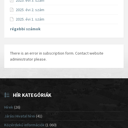
2025. évi 3. szám
2025. évi 2. szám
2025. évi 1. szám
régebbi számok
There is an error in subscription form. Contact website
administrator please.
HÍR KATEGÓRIÁK
Hírek
(26)
Járási Hivatal hírei
(41)
Közérdekű információk
(1 060)