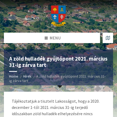
MENU
A zöld hulladék gyűjtőpont 2021. március
31-ig zárva tart
Home
Hírek
A zöld hulladék gyűjtőpont 2021. március 31-
ig zárva tart
Tájékoztatjuk a tisztelt Lakosságot, hogy a 2020.
december 1-től 2021. március 31-ig terjedő
időszakban zöld hulladék elhelyezésére nincs