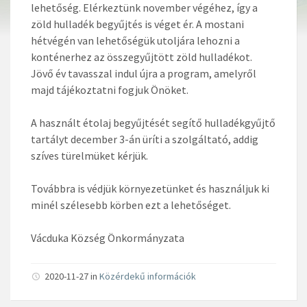
lehetőség. Elérkeztünk november végéhez, így a
zöld hulladék begyűjtés is véget ér. A mostani
hétvégén van lehetőségük utoljára lehozni a
konténerhez az összegyűjtött zöld hulladékot.
Jövő év tavasszal indul újra a program, amelyről
majd tájékoztatni fogjuk Önöket.
A használt étolaj begyűjtését segítő hulladékgyűjtő
tartályt december 3-án üríti a szolgáltató, addig
szíves türelmüket kérjük.
Továbbra is védjük környezetünket és használjuk ki
minél szélesebb körben ezt a lehetőséget.
Vácduka Község Önkormányzata
2020-11-27 in
Közérdekű információk