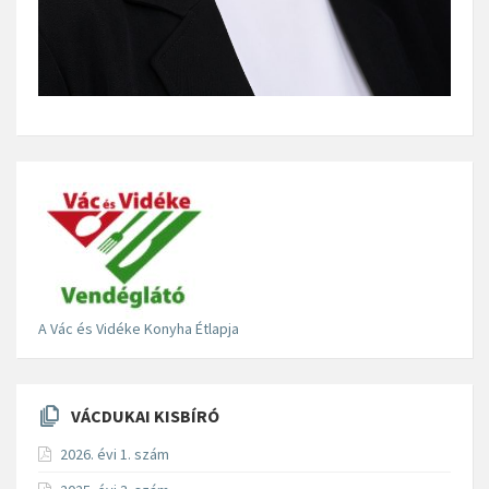
A Vác és Vidéke Konyha Étlapja
VÁCDUKAI KISBÍRÓ
2026. évi 1. szám