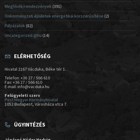
Meghívók/rendezvények
(391)
Önkormányzati épületek energetikai korszerűsítése
(2)
Pályázatok
(82)
Uncategorized @hu
(14)
ELÉRHETŐSÉG
Hivatal 2167 Vácduka, Béke tér 1.
Telefon: +36 27 / 566 610
Fax: +36 27 / 566 610
E-mail: info@vacduka.hu
Felügyeleti szerv
Pest Megyei Kormányhivatal
1052 Budapest, Városháza utca 7.
ÜGYINTÉZÉS
Jónásné Héder Hedvig