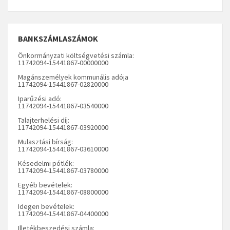
BANKSZÁMLASZÁMOK
Önkormányzati költségvetési számla:
11742094-15441867-00000000
Magánszemélyek kommunális adója
11742094-15441867-02820000
Iparűzési adó:
11742094-15441867-03540000
Talajterhelési díj:
11742094-15441867-03920000
Mulasztási bírság:
11742094-15441867-03610000
Késedelmi pótlék:
11742094-15441867-03780000
Egyéb bevételek:
11742094-15441867-08800000
Idegen bevételek:
11742094-15441867-04400000
Illetékbeszedési számla: