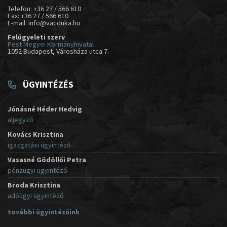
Telefon: +36 27 / 566 610
Fax: +36 27 / 566 610
E-mail: info@vacduka.hu
Felügyeleti szerv
Pest Megyei Kormányhivatal
1052 Budapest, Városháza utca 7.
ÜGYINTÉZÉS
Jónásné Héder Hedvig
aljegyző
Kovács Krisztina
igazgatási ügyintéző
Vasasné Gödöllői Petra
pénzügyi ügyintéző
Broda Krisztina
adóügyi ügyintéző
további ügyintézőink