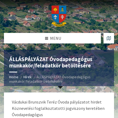
MENU
ÁLLÁSPÁLYÁZAT Óvodapedagógus
munkakör/feladatkör betöltésére
Home
Hírek
ÁLLÁSPÁLYÁZAT Óvodapedagógus
munkakör/feladatkör betöltésére
Vácdukai Brunszvik Teréz Óvoda pályázatot hirdet
Köznevelési foglalkoztatotti jogviszony keretében
Óvodapedagógus