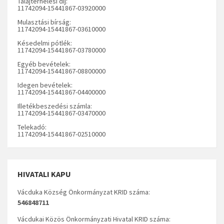
Talajterhelési díj:
11742094-15441867-03920000
Mulasztási bírság:
11742094-15441867-03610000
Késedelmi pótlék:
11742094-15441867-03780000
Egyéb bevételek:
11742094-15441867-08800000
Idegen bevételek:
11742094-15441867-04400000
Illetékbeszedési számla:
11742094-15441867-03470000
Telekadó:
11742094-15441867-02510000
HIVATALI KAPU
Vácduka Község Önkormányzat KRID száma:
546848711
Vácdukai Közös Önkormányzati Hivatal KRID száma: