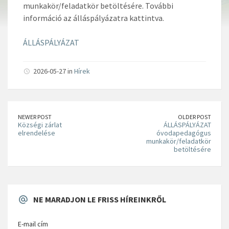
munkakör/feladatkör betöltésére. További
információ az álláspályázatra kattintva.
ÁLLÁSPÁLYÁZAT
2026-05-27 in
Hírek
NEWER POST
OLDER POST
Községi zárlat
ÁLLÁSPÁLYÁZAT
elrendelése
óvodapedagógus
munkakör/feladatkör
betöltésére
NE MARADJON LE FRISS HÍREINKRŐL
E-mail cím