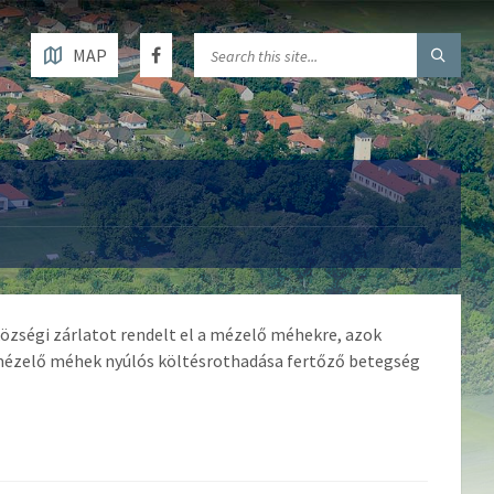
MAP
községi zárlatot rendelt el a mézelő méhekre, azok
a mézelő méhek nyúlós költésrothadása fertőző betegség