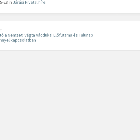
5-28 in
Járási Hivatal hírei
T
tó a Nemzeti Vágta Vácdukai Előfutama és Falunap
nnyel kapcsolatban