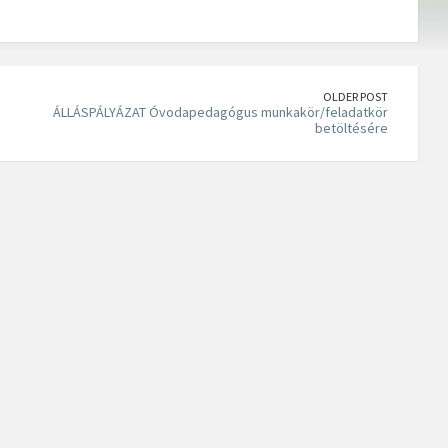
OLDER POST
ÁLLÁSPÁLYÁZAT Óvodapedagógus munkakör/feladatkör
betöltésére