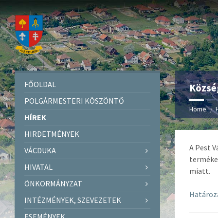
FŐOLDAL
Község
POLGÁRMESTERI KÖSZÖNTŐ
Home
HÍREK
HIRDETMÉNYEK
A Pest V
VÁCDUKA
termékei
HIVATAL
miatt.
ÖNKORMÁNYZAT
Határoz
INTÉZMÉNYEK, SZEVEZETEK
ESEMÉNYEK