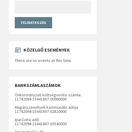
KÖZELGŐ ESEMÉNYEK
There are no events at this time.
BANKSZÁMLASZÁMOK
Önkormányzati költségvetési számla:
11742094-15441867-00000000
Magánszemélyek kommunális adója
11742094-15441867-02820000
Iparűzési adó:
11742094-15441867-03540000
Talajterhelési díj: