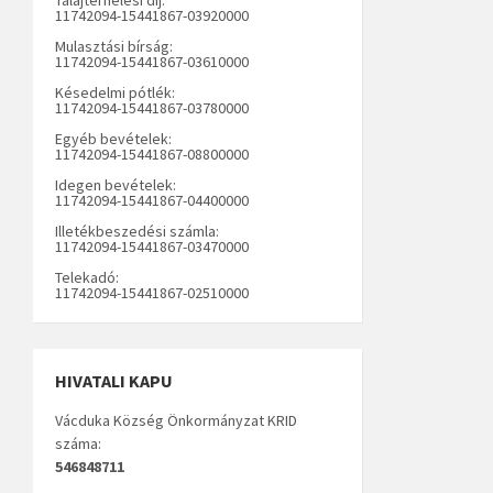
11742094-15441867-03920000
Mulasztási bírság:
11742094-15441867-03610000
Késedelmi pótlék:
11742094-15441867-03780000
Egyéb bevételek:
11742094-15441867-08800000
Idegen bevételek:
11742094-15441867-04400000
Illetékbeszedési számla:
11742094-15441867-03470000
Telekadó:
11742094-15441867-02510000
HIVATALI KAPU
Vácduka Község Önkormányzat KRID
száma:
546848711