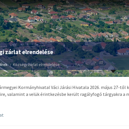
i zárlat elrendelése
Hírek
Községi zárlat elrendelése
ármegyei Kormányhivatal Váci Járási Hivatala 2026. május 27-től 
re, valamint a velük érintkezésbe került ragályfogó tárgyakra 
at