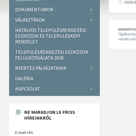
2026-0
DOKUMENTUMOK
VÁLASZTÁSOK
HATÁLYOS TELEPÜLÉSRENDEZÉSI
NEWER POS
Tájékozta
ESZKÖZÖK ÉS TELEPÜLÉSKÉPI
rendezvé
RENDELET
TELEPÜLÉSRENDEZÉSI ESZKÖZÖK
FELÜLVIZSGÁLATA 2026.
NYERTES PÁLYÁZATAINK
GALÉRIA
KAPCSOLAT
NE MARADJON LE FRISS
HÍREINKRŐL
E-mail cím