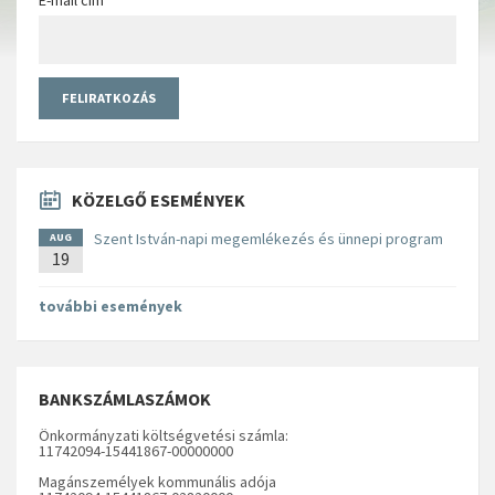
KÖZELGŐ ESEMÉNYEK
Szent István-napi megemlékezés és ünnepi program
AUG
19
további események
BANKSZÁMLASZÁMOK
Önkormányzati költségvetési számla:
11742094-15441867-00000000
Magánszemélyek kommunális adója