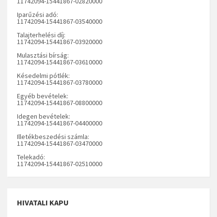
11742094-15441867-02820000
Iparűzési adó:
11742094-15441867-03540000
Talajterhelési díj:
11742094-15441867-03920000
Mulasztási bírság:
11742094-15441867-03610000
Késedelmi pótlék:
11742094-15441867-03780000
Egyéb bevételek:
11742094-15441867-08800000
Idegen bevételek:
11742094-15441867-04400000
Illetékbeszedési számla:
11742094-15441867-03470000
Telekadó:
11742094-15441867-02510000
HIVATALI KAPU