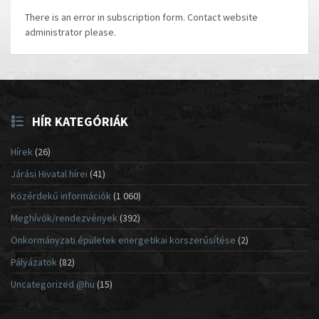
There is an error in subscription form. Contact website
administrator please.
HÍR KATEGÓRIÁK
Hírek
(26)
Járási Hivatal hírei
(41)
Közérdekű információk
(1 060)
Meghívók/rendezvények
(392)
Önkormányzati épületek energetikai korszerűsítése
(2)
Pályázatok
(82)
Uncategorized @hu
(15)