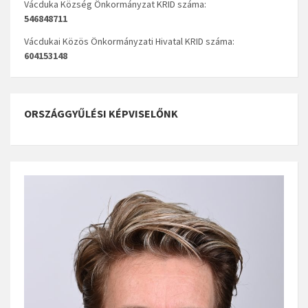
Vácduka Község Önkormányzat KRID száma:
546848711
Vácdukai Közös Önkormányzati Hivatal KRID száma:
604153148
ORSZÁGGYŰLÉSI KÉPVISELŐNK