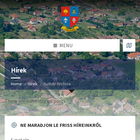
MENU
Hírek
Home
Hírek
Author Archive
There are currently no posts
NE MARADJON LE FRISS HÍREINKRŐL
E-mail cím