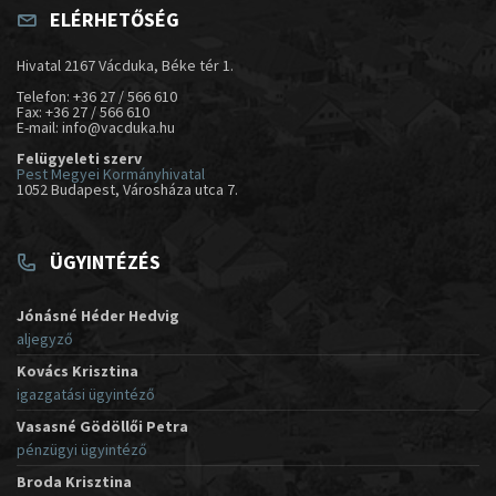
ELÉRHETŐSÉG
Hivatal 2167 Vácduka, Béke tér 1.
Telefon: +36 27 / 566 610
Fax: +36 27 / 566 610
E-mail: info@vacduka.hu
Felügyeleti szerv
Pest Megyei Kormányhivatal
1052 Budapest, Városháza utca 7.
ÜGYINTÉZÉS
Jónásné Héder Hedvig
aljegyző
Kovács Krisztina
igazgatási ügyintéző
Vasasné Gödöllői Petra
pénzügyi ügyintéző
Broda Krisztina