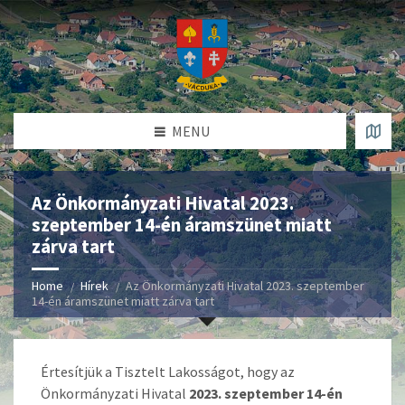
MENU
Az Önkormányzati Hivatal 2023.
szeptember 14-én áramszünet miatt
zárva tart
Home
Hírek
Az Önkormányzati Hivatal 2023. szeptember
14-én áramszünet miatt zárva tart
Értesítjük a Tisztelt Lakosságot, hogy az
Önkormányzati Hivatal
2023. szeptember 14-én