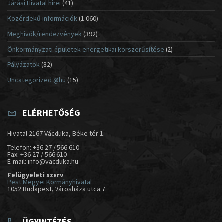
Járási Hivatal hírei
(41)
Közérdekű információk
(1 060)
Meghívók/rendezvények
(392)
Önkormányzati épületek energetikai korszerűsítése
(2)
Pályázatok
(82)
Uncategorized @hu
(15)
ELÉRHETŐSÉG
Hivatal 2167 Vácduka, Béke tér 1.
Telefon: +36 27 / 566 610
Fax: +36 27 / 566 610
E-mail: info@vacduka.hu
Felügyeleti szerv
Pest Megyei Kormányhivatal
1052 Budapest, Városháza utca 7.
ÜGYINTÉZÉS