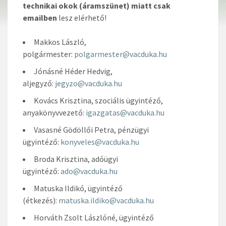
technikai okok (áramszünet) miatt
csak
emailben
lesz elérhető!
Makkos László,
polgármester:
polgarmester@vacduka.hu
Jónásné Héder Hedvig,
aljegyző:
jegyzo@vacduka.hu
Kovács Krisztina, szociális ügyintéző,
anyakönyvvezető:
igazgatas@vacduka.hu
Vasasné Gödöllői Petra, pénzügyi
ügyintéző:
konyveles@vacduka.hu
Broda Krisztina, adóügyi
ügyintéző:
ado@vacduka.hu
Matuska Ildikó, ügyintéző
(étkezés):
matuska.ildiko@vacduka.hu
Horváth Zsolt Lászlóné, ügyintéző