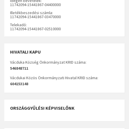
Idegen bevételek:
11742094-15441867-04400000
Illetékbeszedési számla:
11742094-15441867-03470000
Telekadó:
11742094-15441867-02510000
HIVATALI KAPU
Vácduka Község Önkormányzat KRID száma:
546848711
Vácdukai Közös Önkormányzati Hivatal KRID száma:
604153148
ORSZÁGGYŰLÉSI KÉPVISELŐNK