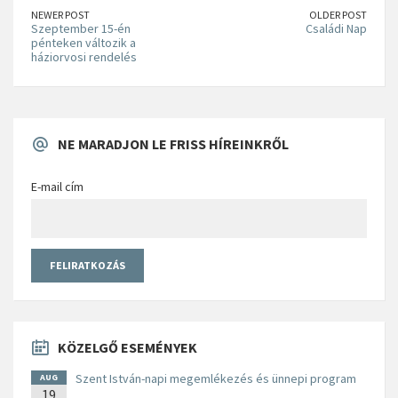
NEWER POST
OLDER POST
Szeptember 15-én
Családi Nap
pénteken változik a
háziorvosi rendelés
NE MARADJON LE FRISS HÍREINKRŐL
E-mail cím
KÖZELGŐ ESEMÉNYEK
Szent István-napi megemlékezés és ünnepi program
AUG
19