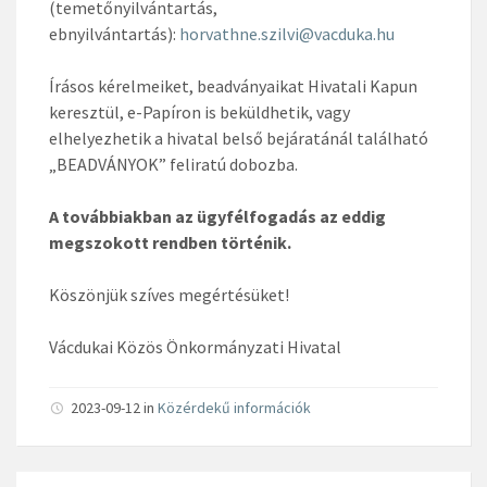
(temetőnyilvántartás,
ebnyilvántartás):
horvathne.szilvi@vacduka.hu
Írásos kérelmeiket, beadványaikat Hivatali Kapun
keresztül, e-Papíron is beküldhetik, vagy
elhelyezhetik a hivatal belső bejáratánál található
„BEADVÁNYOK” feliratú dobozba.
A továbbiakban az ügyfélfogadás az eddig
megszokott rendben történik.
Köszönjük szíves megértésüket!
Vácdukai Közös Önkormányzati Hivatal
2023-09-12 in
Közérdekű információk