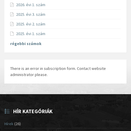
2026. évi 1. szám
2025. évi 3. szám
2025. évi 2. szám
2025. évi 1. szám
régebbi számok
There is an error in subscription form. Contact website
administrator please.
HÍR KATEGÓRIÁK
Hírek
(26)