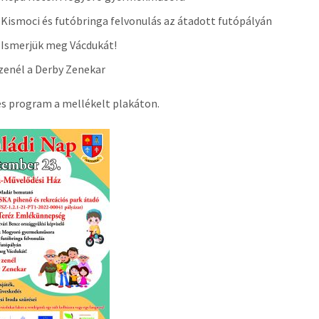
 Kismoci és futóbringa felvonulás az átadott futópályán
 Ismerjük meg Vácdukát!
zenél a Derby Zenekar
s program a mellékelt plakáton.