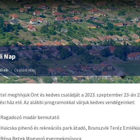
i Nap
Hírek
Családi Nap
tel meghívjuk Önt és kedves családját a 2023. szeptember 23-án 1
si ház elé. Az alábbi programokkal várjuk kedves vendégeinket:
0 Ragadozó madár bemutató
 Haicska pihenő és rekreációs park átadó, Brunszvik Teréz Emlék
5 Répa Retek Mogyoró gyermekműsora