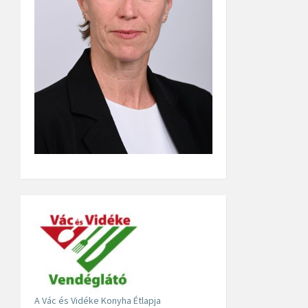
A Vác és Vidéke Konyha Étlapja