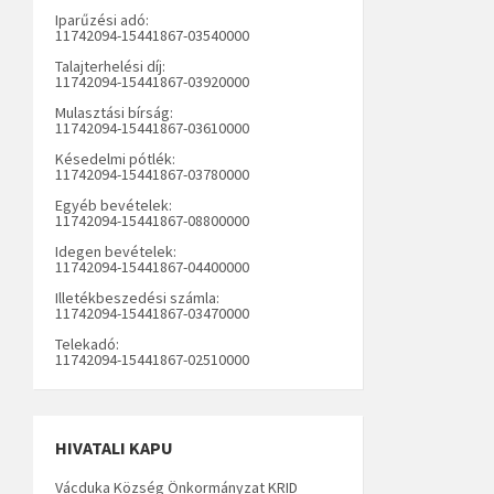
Iparűzési adó:
11742094-15441867-03540000
Talajterhelési díj:
11742094-15441867-03920000
Mulasztási bírság:
11742094-15441867-03610000
Késedelmi pótlék:
11742094-15441867-03780000
Egyéb bevételek:
11742094-15441867-08800000
Idegen bevételek:
11742094-15441867-04400000
Illetékbeszedési számla:
11742094-15441867-03470000
Telekadó:
11742094-15441867-02510000
HIVATALI KAPU
Vácduka Község Önkormányzat KRID