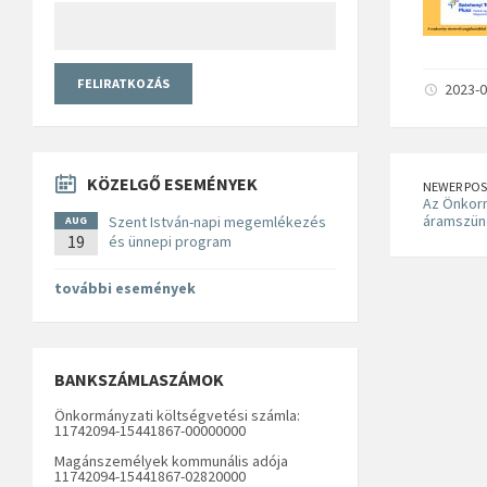
2023-0
KÖZELGŐ ESEMÉNYEK
NEWER POS
Az Önkorm
áramszüne
Szent István-napi megemlékezés
AUG
19
és ünnepi program
további események
BANKSZÁMLASZÁMOK
Önkormányzati költségvetési számla:
11742094-15441867-00000000
Magánszemélyek kommunális adója
11742094-15441867-02820000