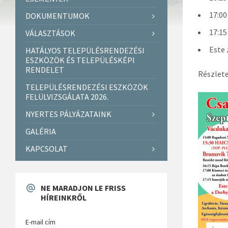
17:00
DOKUMENTUMOK
17:15
VÁLASZTÁSOK
Este 
HATÁLYOS TELEPÜLÉSRENDEZÉSI
ESZKÖZÖK ÉS TELEPÜLÉSKÉPI
RENDELET
Részlete
TELEPÜLÉSRENDEZÉSI ESZKÖZÖK
FELÜLVIZSGÁLATA 2026.
NYERTES PÁLYÁZATAINK
GALÉRIA
KAPCSOLAT
NE MARADJON LE FRISS
HÍREINKRŐL
E-mail cím