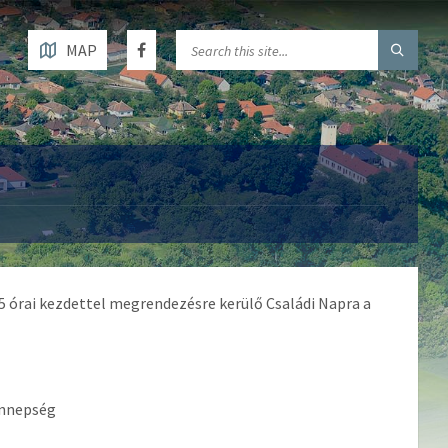
MAP
5 órai kezdettel megrendezésre kerülő Családi Napra a
ünnepség