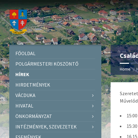
FŐOLDAL
Család
POLGÁRMESTERI KÖSZÖNTŐ
Home
HÍREK
HIRDETMÉNYEK
Szeretet
VÁCDUKA
Művelődé
HIVATAL
15:0
ÖNKORMÁNYZAT
15:30
INTÉZMÉNYEK, SZEVEZETEK
16.1
ESEMÉNYEK