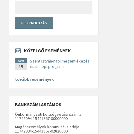
KÖZELGŐ ESEMÉNYEK
Szent István-napi megemlékezés
AUG
19
és ünnepi program
további események
BANKSZÁMLASZÁMOK
Önkormányzati költségvetési számla:
11742094-15441867-00000000
Magánszemélyek kommunális adója
11742094-15441867-02820000