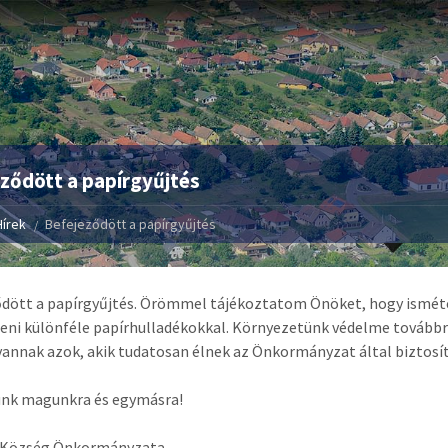
ződött a papírgyűjtés
Hírek
Befejeződött a papírgyűjtés
dött a papírgyűjtés. Örömmel tájékoztatom Önöket, hogy isméte
ni különféle papírhulladékokkal. Környezetünk védelme továbbra
annak azok, akik tudatosan élnek az Önkormányzat által biztosí
unk magunkra és egymásra!
 Község Önkormányzata