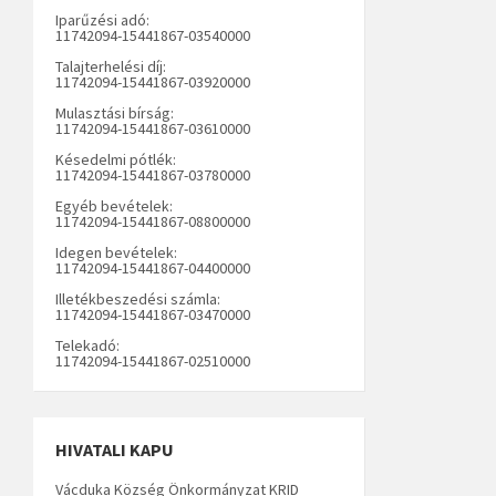
Iparűzési adó:
11742094-15441867-03540000
Talajterhelési díj:
11742094-15441867-03920000
Mulasztási bírság:
11742094-15441867-03610000
Késedelmi pótlék:
11742094-15441867-03780000
Egyéb bevételek:
11742094-15441867-08800000
Idegen bevételek:
11742094-15441867-04400000
Illetékbeszedési számla:
11742094-15441867-03470000
Telekadó:
11742094-15441867-02510000
HIVATALI KAPU
Vácduka Község Önkormányzat KRID