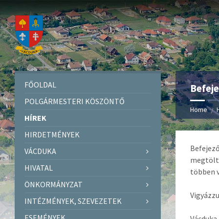
FŐOLDAL
Befeje
POLGÁRMESTERI KÖSZÖNTŐ
Home
HÍREK
HIRDETMÉNYEK
Befejező
VÁCDUKA
megtölte
HIVATAL
többen v
ÖNKORMÁNYZAT
Vigyázz
INTÉZMÉNYEK, SZEVEZETEK
ESEMÉNYEK
Vácduka