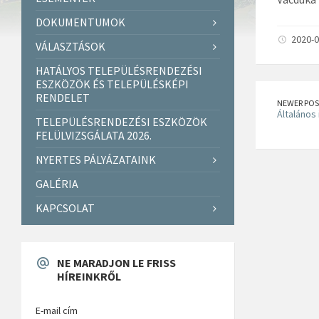
DOKUMENTUMOK
2020-0
VÁLASZTÁSOK
HATÁLYOS TELEPÜLÉSRENDEZÉSI
ESZKÖZÖK ÉS TELEPÜLÉSKÉPI
RENDELET
NEWER POS
Általános 
TELEPÜLÉSRENDEZÉSI ESZKÖZÖK
FELÜLVIZSGÁLATA 2026.
NYERTES PÁLYÁZATAINK
GALÉRIA
KAPCSOLAT
NE MARADJON LE FRISS
HÍREINKRŐL
E-mail cím