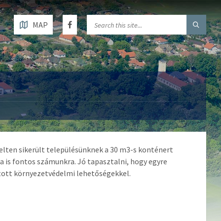
MAP
lten sikerült településünknek a 30 m3-s konténert
 is fontos számunkra. Jó tapasztalni, hogy egyre
tott környezetvédelmi lehetőségekkel.