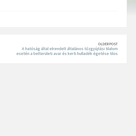
OLDER POST
A hatóság által elrendelt általános tűzgyújtási tilalom
esetén a belterületi avar és kerti hulladék égetése tilos