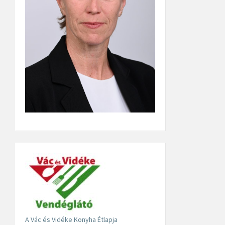
A Vác és Vidéke Konyha Étlapja