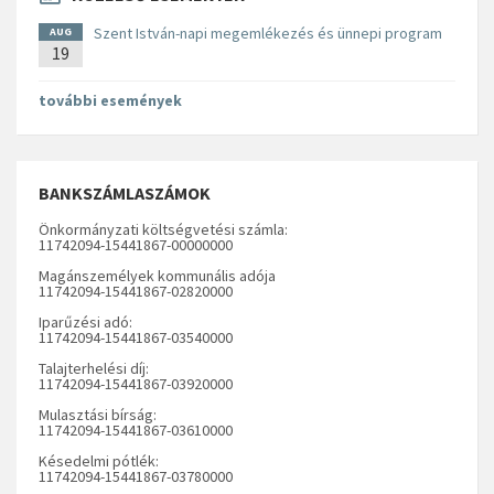
Szent István-napi megemlékezés és ünnepi program
AUG
19
további események
BANKSZÁMLASZÁMOK
Önkormányzati költségvetési számla:
11742094-15441867-00000000
Magánszemélyek kommunális adója
11742094-15441867-02820000
Iparűzési adó:
11742094-15441867-03540000
Talajterhelési díj:
11742094-15441867-03920000
Mulasztási bírság:
11742094-15441867-03610000
Késedelmi pótlék:
11742094-15441867-03780000