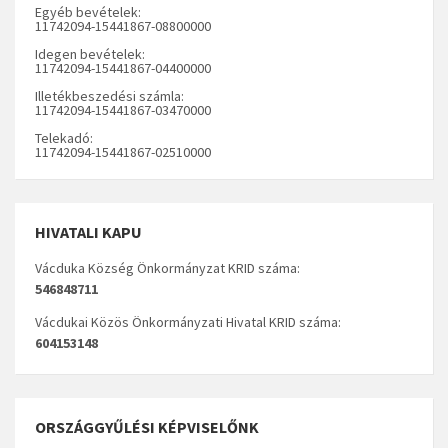
Egyéb bevételek:
11742094-15441867-08800000
Idegen bevételek:
11742094-15441867-04400000
Illetékbeszedési számla:
11742094-15441867-03470000
Telekadó:
11742094-15441867-02510000
HIVATALI KAPU
Vácduka Község Önkormányzat KRID száma:
546848711
Vácdukai Közös Önkormányzati Hivatal KRID száma:
604153148
ORSZÁGGYŰLÉSI KÉPVISELŐNK