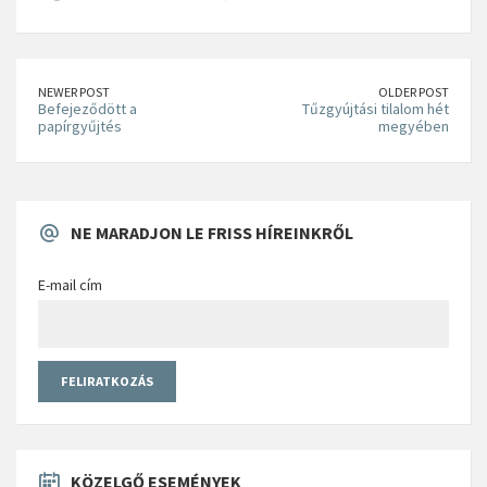
NEWER POST
OLDER POST
Befejeződött a
Tűzgyújtási tilalom hét
papírgyűjtés
megyében
NE MARADJON LE FRISS HÍREINKRŐL
E-mail cím
KÖZELGŐ ESEMÉNYEK