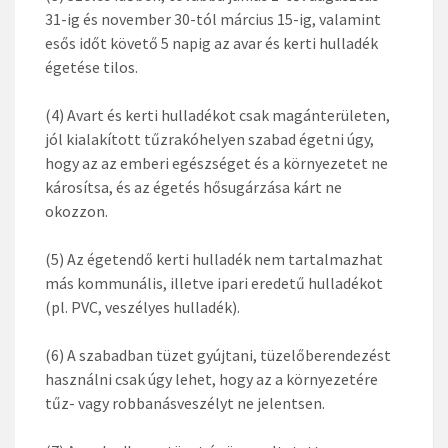
31-ig és november 30-tól március 15-ig, valamint
esős időt követő 5 napig az avar és kerti hulladék
égetése tilos.
(4) Avart és kerti hulladékot csak magánterületen,
jól kialakított tűzrakóhelyen szabad égetni úgy,
hogy az az emberi egészséget és a környezetet ne
károsítsa, és az égetés hősugárzása kárt ne
okozzon.
(5) Az égetendő kerti hulladék nem tartalmazhat
más kommunális, illetve ipari eredetű hulladékot
(pl. PVC, veszélyes hulladék).
(6) A szabadban tüzet gyújtani, tüzelőberendezést
használni csak úgy lehet, hogy az a környezetére
tűz- vagy robbanásveszélyt ne jelentsen.