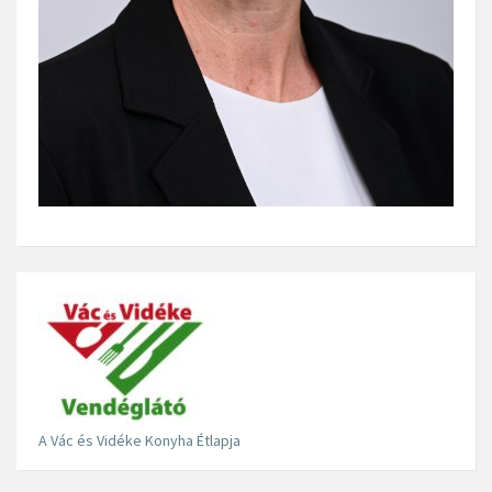
A Vác és Vidéke Konyha Étlapja