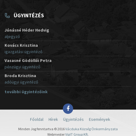
ÜGYINTÉZÉS
Jónásné Héder Hedvig
aljegyző
Kovács Krisztina
igazgatási ügyintéző
Vasasné Gödöllői Petra
pénzügyi ügyintéző
Broda Krisztina
adóügyi ügyintéző
további ügyintézőink
Főoldal
Hírek
Ügyintézés
Események
Minden Jog fenntartva © 2016
Vácduka Község Önkormányzata
Webmester
VipIT Group Kft.