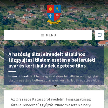
MENU
A hatóság által elrendelt általános
tűzgyújtási tilalom esetén a belterületi
avar és kerti hulladék égetése tilos
Home
Hírek
A hatóság által elrendelt általános tűzgyújtási
tilalom esetén a belterületi avar és kerti hulladék égetése tilos
Az Országos Katasztrófavédelmi Főigazgatóság
által elrendelt tűzgyújtási tilalom esetén a helyi