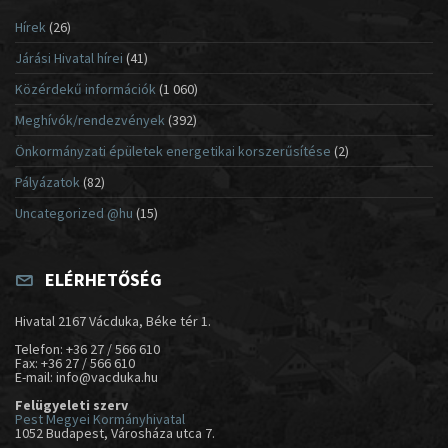
Hírek
(26)
Járási Hivatal hírei
(41)
Közérdekű információk
(1 060)
Meghívók/rendezvények
(392)
Önkormányzati épületek energetikai korszerűsítése
(2)
Pályázatok
(82)
Uncategorized @hu
(15)
ELÉRHETŐSÉG
Hivatal 2167 Vácduka, Béke tér 1.
Telefon: +36 27 / 566 610
Fax: +36 27 / 566 610
E-mail: info@vacduka.hu
Felügyeleti szerv
Pest Megyei Kormányhivatal
1052 Budapest, Városháza utca 7.