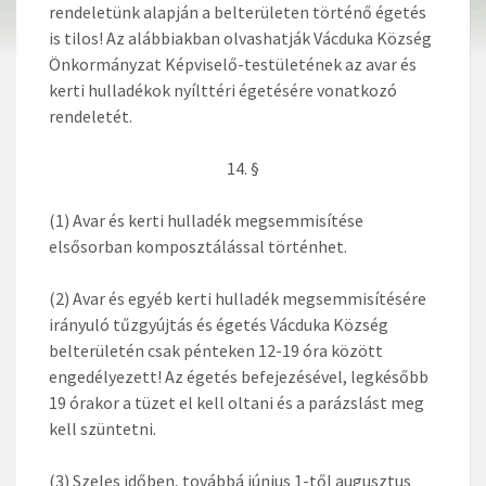
rendeletünk alapján a belterületen történő égetés
is tilos! Az alábbiakban olvashatják Vácduka Község
Önkormányzat Képviselő-testületének az avar és
kerti hulladékok nyílttéri égetésére vonatkozó
rendeletét.
14. §
(1) Avar és kerti hulladék megsemmisítése
elsősorban komposztálással történhet.
(2) Avar és egyéb kerti hulladék megsemmisítésére
irányuló tűzgyújtás és égetés Vácduka Község
belterületén csak pénteken 12-19 óra között
engedélyezett! Az égetés befejezésével, legkésőbb
19 órakor a tüzet el kell oltani és a parázslást meg
kell szüntetni.
(3) Szeles időben, továbbá június 1-től augusztus