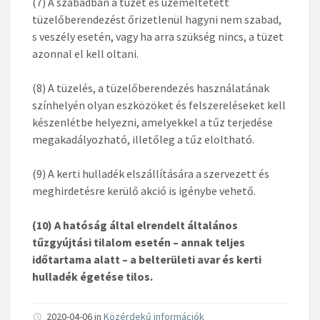
(7) A szabadban a tüzet és üzemeltetett
tüzelőberendezést őrizetlenül hagyni nem szabad,
s veszély esetén, vagy ha arra szükség nincs, a tüzet
azonnal el kell oltani.
(8) A tüzelés, a tüzelőberendezés használatának
színhelyén olyan eszközöket és felszereléseket kell
készenlétbe helyezni, amelyekkel a tűz terjedése
megakadályozható, illetőleg a tűz eloltható.
(9) A kerti hulladék elszállítására a szervezett és
meghirdetésre kerülő akció is igénybe vehető.
(10) A hatóság által elrendelt általános
tűzgyújtási tilalom esetén – annak teljes
időtartama alatt – a belterületi avar és kerti
hulladék égetése tilos.
2020-04-06 in
Közérdekű információk