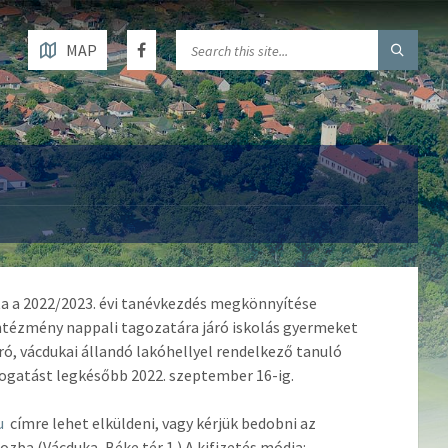
MAP
ta a 2022/2023. évi tanévkezdés megkönnyítése
intézmény nappali tagozatára járó iskolás gyermeket
ó, vácdukai állandó lakóhellyel rendelkező tanuló
mogatást legkésőbb 2022. szeptember 16-ig.
u
címre lehet elküldeni, vagy kérjük bedobni az
a (Vácduka, Béke tér 1.) A kifizetés módja: