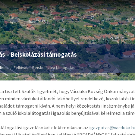
ás – Beiskolázási támogatás
Hírek
Felhívás – Beiskolázási támogatás
k a tisztelt Szülők figyelmét, hogy Vácduka Község Önkormányza
n minden vácdukai állandó lakóhellyel rendelkező, közoktatási 
saládot támogatni kíván. A nem helyi közoktatási intézménybe jár
 a szülő iskolalátogatási igazolás benyújtásával kérelmezi a tá
alátogatási igazolásokat elektronikusan az
igazgatas@vacduka.h
yzati Hivatal épületében található “BEADVÁNYOK” feliratú dobozb