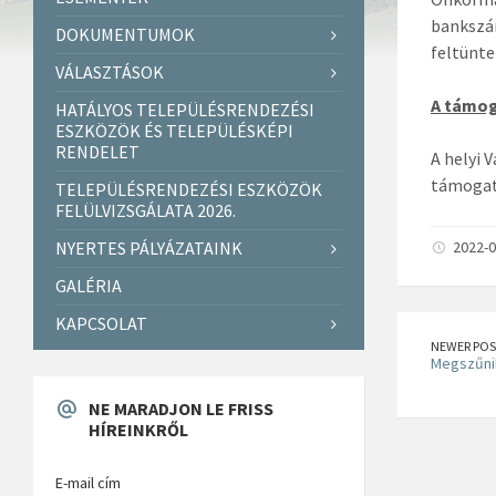
bankszám
DOKUMENTUMOK
feltünte
VÁLASZTÁSOK
A támog
HATÁLYOS TELEPÜLÉSRENDEZÉSI
ESZKÖZÖK ÉS TELEPÜLÉSKÉPI
RENDELET
A helyi 
támogatá
TELEPÜLÉSRENDEZÉSI ESZKÖZÖK
FELÜLVIZSGÁLATA 2026.
NYERTES PÁLYÁZATAINK
2022-0
GALÉRIA
KAPCSOLAT
NEWER POS
Megszűni
NE MARADJON LE FRISS
HÍREINKRŐL
E-mail cím