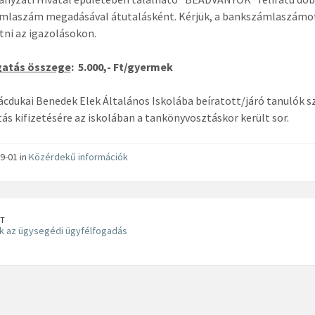
laszám megadásával átutalásként. Kérjük, a bankszámlaszámot, 
tni az igazolásokon.
atás összege
: 5.000,- Ft/gyermek
Vácdukai Benedek Elek Általános Iskolába beíratott/járó tanulók s
s kifizetésére az iskolában a tankönyvosztáskor került sor.
9-01 in
Közérdekű információk
T
k az ügysegédi ügyfélfogadás