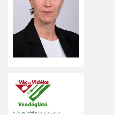
A Vác és Vidéke Konyha Étlapja