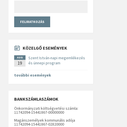
KÖZELGŐ ESEMÉNYEK
Szent István-napi megemlékezés
AUG
19
és ünnepi program
további események
BANKSZÁMLASZÁMOK
Önkormányzati költségvetési számla:
11742094-15441867-00000000
Magánszemélyek kommunális adója
11742094-15441867-02820000