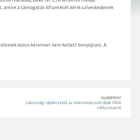
amire a támogatás kifizetését kérik szíveskedjenek
züleinek külön kérelmet nem kellett benyújtani. A
OLDER POST
Lakossági tájékoztató az önkormányzati díjak főbb
változásairól