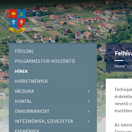
FŐOLDAL
Felhív
POLGÁRMESTERI KÖSZÖNTŐ
Home
HÍREK
HIRDETMÉNYEK
Felhívju
VÁCDUKA
érdekébe
HIVATAL
nevelő c
esetében
ÖNKORMÁNYZAT
INTÉZMÉNYEK, SZEVEZETEK
Az iskol
ESEMÉNYEK
Önkormán