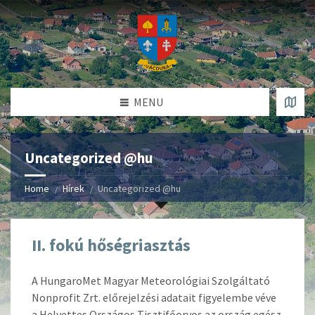
MENU
Uncategorized @hu
Home
Hírek
Uncategorized @hu
II. fokú hőségriasztás
A HungaroMet Magyar Meteorológiai Szolgáltató
Nonprofit Zrt. előrejelzési adatait figyelembe véve
a Helyettes Országos Tisztifőorvos az ország egész