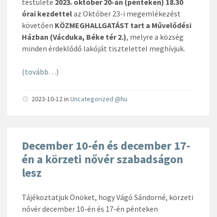
testülete
2023. október 20-án (pénteken) 18.30
órai kezdettel
az Október 23-i megemlékezést
követően
KÖZMEGHALLGATÁST tart a Művelődési
Házban (Vácduka, Béke tér 2.)
, melyre a község
minden érdeklődő lakóját tisztelettel meghívjuk.
(tovább…)
2023-10-12
in
Uncategorized @hu
December 10-én és december 17-
én a körzeti nővér szabadságon
lesz
Tájékoztatjuk Önöket, hogy Vágó Sándorné, körzeti
nővér december 10-én és 17-én pénteken