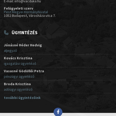
E-mail: info@vacduka.hu
Felügyeleti szerv
Pest Megyei Kormányhivatal
1052 Budapest, Városháza utca 7.
ÜGYINTÉZÉS
Jónásné Héder Hedvig
aljegyző
Kovács Krisztina
igazgatási ügyintéző
Vasasné Gödöllői Petra
pénzügyi ügyintéző
Broda Krisztina
adóügyi ügyintéző
további ügyintézőink