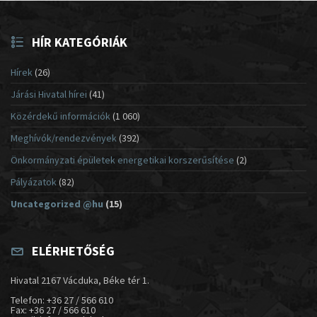
HÍR KATEGÓRIÁK
Hírek
(26)
Járási Hivatal hírei
(41)
Közérdekű információk
(1 060)
Meghívók/rendezvények
(392)
Önkormányzati épületek energetikai korszerűsítése
(2)
Pályázatok
(82)
Uncategorized @hu
(15)
ELÉRHETŐSÉG
Hivatal 2167 Vácduka, Béke tér 1.
Telefon: +36 27 / 566 610
Fax: +36 27 / 566 610