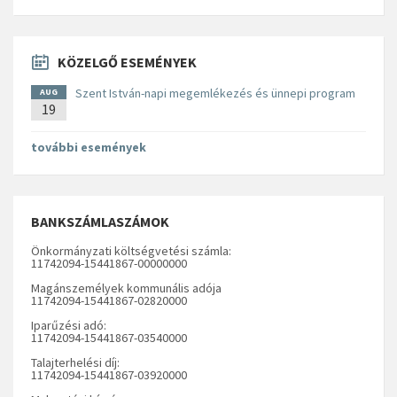
KÖZELGŐ ESEMÉNYEK
Szent István-napi megemlékezés és ünnepi program
AUG
19
további események
BANKSZÁMLASZÁMOK
Önkormányzati költségvetési számla:
11742094-15441867-00000000
Magánszemélyek kommunális adója
11742094-15441867-02820000
Iparűzési adó:
11742094-15441867-03540000
Talajterhelési díj:
11742094-15441867-03920000