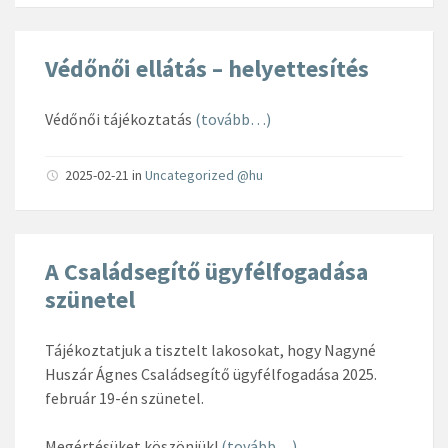
Védőnői ellátás – helyettesítés
Védőnői tájékoztatás
(tovább…)
2025-02-21
in
Uncategorized @hu
A Családsegítő ügyfélfogadása
szünetel
Tájékoztatjuk a tisztelt lakosokat, hogy Nagyné
Huszár Ágnes Családsegítő ügyfélfogadása 2025.
február 19-én szünetel.
Megértésüket köszönjük!
(tovább…)