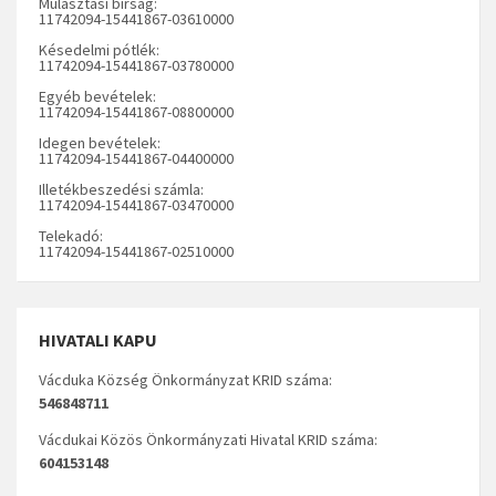
Mulasztási bírság:
11742094-15441867-03610000
Késedelmi pótlék:
11742094-15441867-03780000
Egyéb bevételek:
11742094-15441867-08800000
Idegen bevételek:
11742094-15441867-04400000
Illetékbeszedési számla:
11742094-15441867-03470000
Telekadó:
11742094-15441867-02510000
HIVATALI KAPU
Vácduka Község Önkormányzat KRID száma:
546848711
Vácdukai Közös Önkormányzati Hivatal KRID száma:
604153148