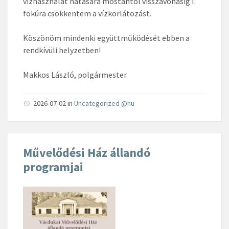
vízhasználat hatására mostantól visszavonásig I.
fokúra csökkentem a vízkorlátozást.
Köszönöm mindenki együttműködését ebben a
rendkívüli helyzetben!
Makkos László, polgármester
2026-07-02
in
Uncategorized @hu
Művelődési Ház állandó
programjai