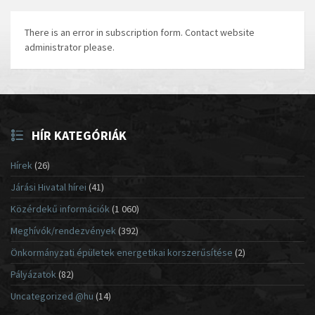
There is an error in subscription form. Contact website
administrator please.
HÍR KATEGÓRIÁK
Hírek
(26)
Járási Hivatal hírei
(41)
Közérdekű információk
(1 060)
Meghívók/rendezvények
(392)
Önkormányzati épületek energetikai korszerűsítése
(2)
Pályázatok
(82)
Uncategorized @hu
(14)