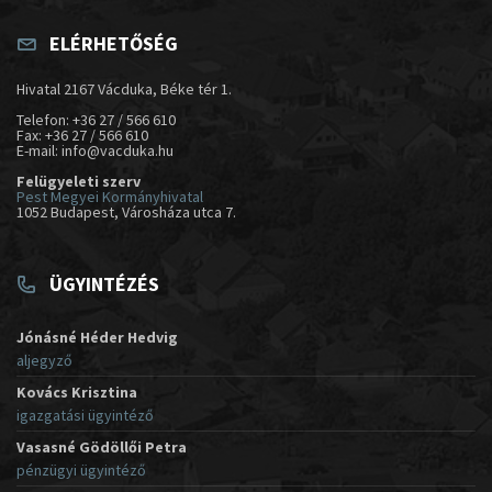
ELÉRHETŐSÉG
Hivatal 2167 Vácduka, Béke tér 1.
Telefon: +36 27 / 566 610
Fax: +36 27 / 566 610
E-mail: info@vacduka.hu
Felügyeleti szerv
Pest Megyei Kormányhivatal
1052 Budapest, Városháza utca 7.
ÜGYINTÉZÉS
Jónásné Héder Hedvig
aljegyző
Kovács Krisztina
igazgatási ügyintéző
Vasasné Gödöllői Petra
pénzügyi ügyintéző