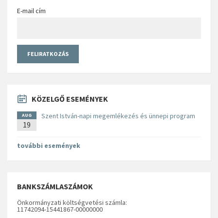
E-mail cím
KÖZELGŐ ESEMÉNYEK
Szent István-napi megemlékezés és ünnepi program
AUG
19
további események
BANKSZÁMLASZÁMOK
Önkormányzati költségvetési számla:
11742094-15441867-00000000