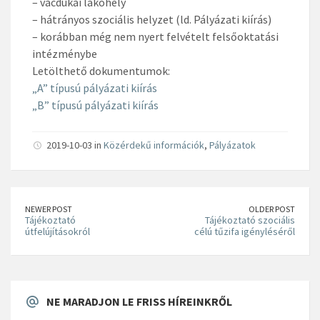
– vácdukai lakóhely
– hátrányos szociális helyzet (ld. Pályázati kiírás)
– korábban még nem nyert felvételt felsőoktatási
intézménybe
Letölthető dokumentumok:
„A” típusú pályázati kiírás
„B” típusú pályázati kiírás
2019-10-03 in
Közérdekű információk
,
Pályázatok
NEWER POST
OLDER POST
Tájékoztató
Tájékoztató szociális
útfelújításokról
célú tűzifa igényléséről
NE MARADJON LE FRISS HÍREINKRŐL