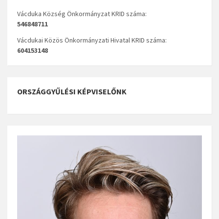
Vácduka Község Önkormányzat KRID száma:
546848711
Vácdukai Közös Önkormányzati Hivatal KRID száma:
604153148
ORSZÁGGYŰLÉSI KÉPVISELŐNK