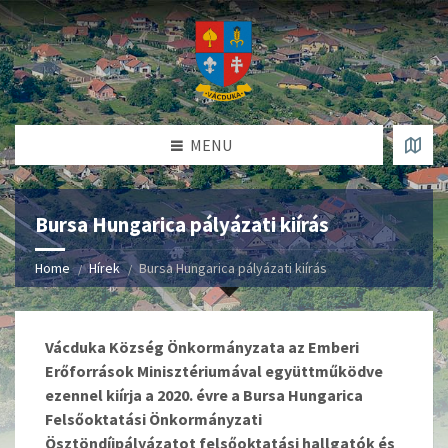
MENU
Bursa Hungarica pályázati kiírás
Home
Hírek
Bursa Hungarica pályázati kiírás
Vácduka Község Önkormányzata az Emberi
Erőforrások Minisztériumával együttműködve
ezennel kiírja a 2020. évre a Bursa Hungarica
Felsőoktatási Önkormányzati
Ösztöndíjpályázatot felsőoktatási hallgatók és