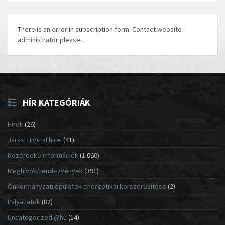
There is an error in subscription form. Contact website
administrator please.
HÍR KATEGÓRIÁK
Hírek
(26)
Járási Hivatal hírei
(41)
Közérdekű információk
(1 060)
Meghívók/rendezvények
(391)
Önkormányzati épületek energetikai korszerűsítése
(2)
Pályázatok
(82)
Uncategorized @hu
(14)