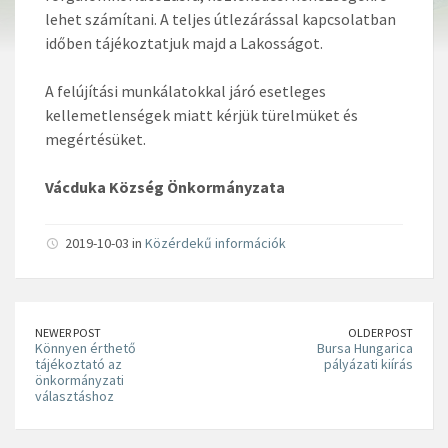
lehet számítani. A teljes útlezárással kapcsolatban
időben tájékoztatjuk majd a Lakosságot.
A felújítási munkálatokkal járó esetleges
kellemetlenségek miatt kérjük türelmüket és
megértésüket.
Vácduka Község Önkormányzata
2019-10-03 in
Közérdekű információk
NEWER POST
OLDER POST
Könnyen érthető
Bursa Hungarica
tájékoztató az
pályázati kiírás
önkormányzati
választáshoz