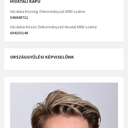
HIVATALI KAPU
Vácduka Község Önkormányzat KRID száma:
546848711
Vácdukai Közös Önkormányzati Hivatal KRID száma:
604153148
ORSZÁGGYŰLÉSI KÉPVISELŐNK