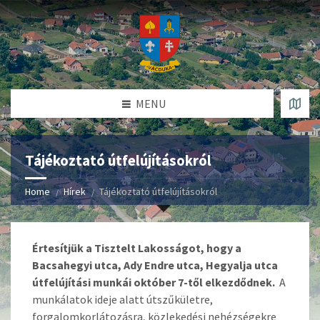
MENU
Tájékoztató útfelújításokról
Home
Hírek
Tájékoztató útfelújításokról
Értesítjük a Tisztelt Lakosságot, hogy a
Bacsahegyi utca, Ady Endre utca, Hegyalja utca
útfelújítási munkái október 7-től elkezdődnek.
A
munkálatok ideje alatt útszűkületre,
forgalomkorlátozásra, közlekedési nehézségekre