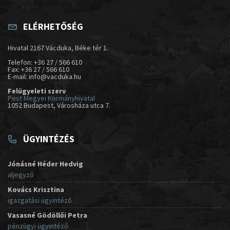
ELÉRHETŐSÉG
Hivatal 2167 Vácduka, Béke tér 1.
Telefon: +36 27 / 566 610
Fax: +36 27 / 566 610
E-mail: info@vacduka.hu
Felügyeleti szerv
Pest Megyei Kormányhivatal
1052 Budapest, Városháza utca 7.
ÜGYINTÉZÉS
Jónásné Héder Hedvig
aljegyző
Kovács Krisztina
igazgatási ügyintéző
Vasasné Gödöllői Petra
pénzügyi ügyintéző