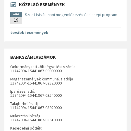
KÖZELGŐ ESEMÉNYEK
Szent István-napi megemlékezés és ünnepi program
AUG
19
további események
BANKSZÁMLASZÁMOK
Önkormányzati költségvetési számla:
11742094-15441867-00000000
Magánszemélyek kommunális adója
11742094-15441867-02820000
Iparűzési adó:
11742094-15441867-03540000
Talajterhelési díj:
11742094-15441867-03920000
Mulasztási bírság:
11742094-15441867-03610000
Késedelmi pótlék: