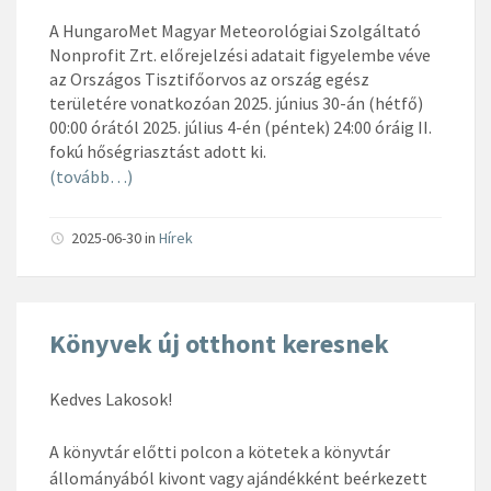
A HungaroMet Magyar Meteorológiai Szolgáltató
Nonprofit Zrt. előrejelzési adatait figyelembe véve
az Országos Tisztifőorvos az ország egész
területére vonatkozóan 2025. június 30-án (hétfő)
00:00 órától 2025. július 4-én (péntek) 24:00 óráig II.
fokú hőségriasztást adott ki.
(tovább…)
2025-06-30
in
Hírek
Könyvek új otthont keresnek
Kedves Lakosok!
A
könyvtár előtti polcon a
kötetek a könyvtár
állományából kivont vagy ajándékként beérkezett