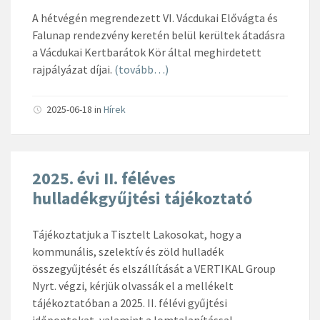
A hétvégén megrendezett VI. Vácdukai Elővágta és
Falunap rendezvény keretén belül kerültek átadásra
a Vácdukai Kertbarátok Kör által meghirdetett
rajpályázat díjai.
(tovább…)
2025-06-18
in
Hírek
2025. évi II. féléves
hulladékgyűjtési tájékoztató
Tájékoztatjuk a Tisztelt Lakosokat, hogy a
kommunális, szelektív és zöld hulladék
összegyűjtését és elszállítását a VERTIKAL Group
Nyrt. végzi, kérjük olvassák el a mellékelt
tájékoztatóban a 2025. II. félévi gyűjtési
időpontokat, valamint a lomtalanítással