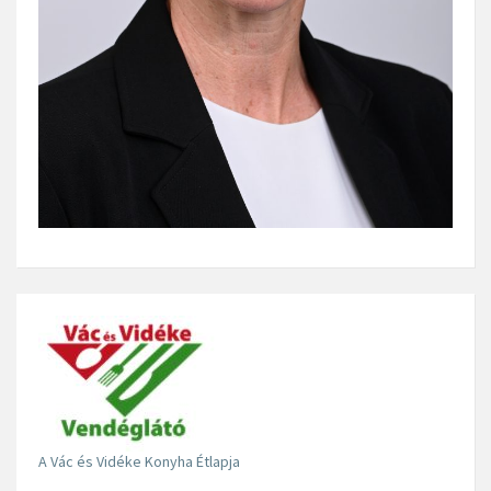
A Vác és Vidéke Konyha Étlapja