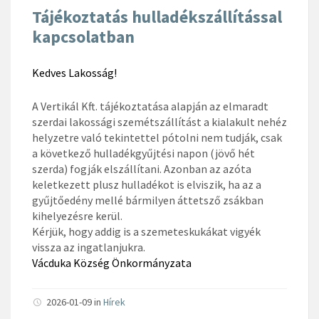
Tájékoztatás hulladékszállítással
kapcsolatban
Kedves Lakosság!
A Vertikál Kft. tájékoztatása alapján az elmaradt
szerdai lakossági szemétszállítást a kialakult nehéz
helyzetre való tekintettel pótolni nem tudják, csak
a következő hulladékgyűjtési napon (jövő hét
szerda) fogják elszállítani. Azonban az azóta
keletkezett plusz hulladékot is elviszik, ha az a
gyűjtőedény mellé bármilyen áttetsző zsákban
kihelyezésre kerül.
Kérjük, hogy addig is a szemeteskukákat vigyék
vissza az ingatlanjukra.
Vácduka Község Önkormányzata
2026-01-09
in
Hírek