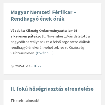
Magyar Nemzeti Férfikar –
Rendhagyó ének órák
Vácduka Község Önkormányzata ismét
sikeresen pályázott.
November 13-án délelőtt a
negyedik osztályosok és a felső tagozatos diákok
rendhagyó énekórán vehettek részt Közösségi
Színterünkben.
(tovább…)
2025-11-14
in
Hírek
II. fokú hőségriasztás elrendelése
Tisztelt Lakosok!