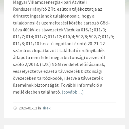
Magyar Villamosenergia-ipari Átviteli
Rendszerirányító ZRt. ezúton tájékoztatja az
érintett ingatlanok tulajdonosait, hogy a
tulajdonosi és üzemeltetési körébe tartozó Göd–
Léva 400kV-os távvezeték Vácduka 016/1; 011/3;
011/7; 014; 011/7; 011/12; 010/4; 502/8; 502/7; 011/9;
011/8; 011/10 hrsz.-ú ingatlant érintő 20-21-22
számú oszlopai között található erdőnyiladék
állapota nem felel meg a biztonsági övezetről
szóló 2/2013. (I.22.) NGM rendelet előírásainak,
veszélyeztetve ezzel a távvezeték biztonsági
övezetében tartózkodók, illetve a távvezeték
üzemének biztonságát. További információ a
mellékletben található.
(tovább…)
2026-01-12
in
Hírek