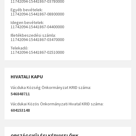
11742094-15441867-03780000
Egyéb bevételek:
11742094-15441867-08800000
Idegen bevételek:
11742094-15441867-04400000
Illetékbeszedési számla:
11742094-15441867-03470000
Telekadó:
11742094-15441867-02510000
HIVATALI KAPU
Vácduka Község Önkormányzat KRID száma:
546848711
Vácdukai Közös Önkormányzati Hivatal KRID száma:
604153148
ORSZÁGGYŰLÉSI KÉPVISELŐNK