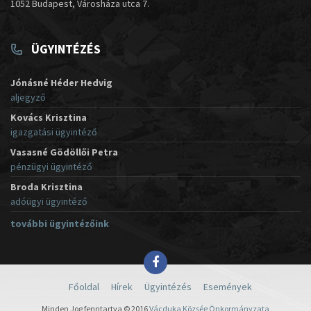
1052 Budapest, Városháza utca 7.
ÜGYINTÉZÉS
Jónásné Héder Hedvig
aljegyző
Kovács Krisztina
igazgatási ügyintéző
Vasasné Gödöllői Petra
pénzügyi ügyintéző
Broda Krisztina
adóügyi ügyintéző
további ügyintézőink
Főoldal
Hírek
Ügyintézés
Események
Minden Jog fenntartva © 2016
Vácduka Község Önkormányzata