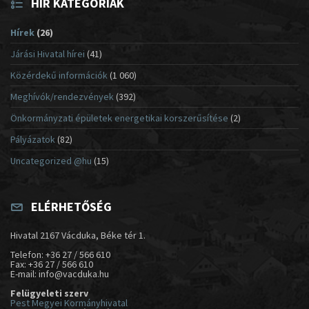
HÍR KATEGÓRIÁK
Hírek
(26)
Járási Hivatal hírei
(41)
Közérdekű információk
(1 060)
Meghívók/rendezvények
(392)
Önkormányzati épületek energetikai korszerűsítése
(2)
Pályázatok
(82)
Uncategorized @hu
(15)
ELÉRHETŐSÉG
Hivatal 2167 Vácduka, Béke tér 1.
Telefon: +36 27 / 566 610
Fax: +36 27 / 566 610
E-mail: info@vacduka.hu
Felügyeleti szerv
Pest Megyei Kormányhivatal