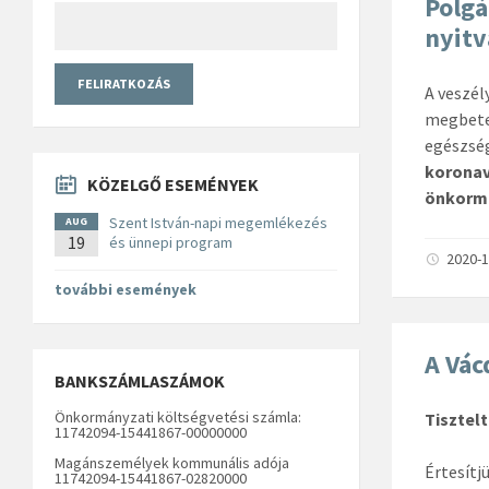
Polgá
nyitv
A veszél
megbeteg
egészség
koronav
KÖZELGŐ ESEMÉNYEK
önkormá
Szent István-napi megemlékezés
AUG
19
és ünnepi program
2020-1
további események
A Vác
BANKSZÁMLASZÁMOK
Önkormányzati költségvetési számla:
Tisztelt
11742094-15441867-00000000
Magánszemélyek kommunális adója
Értesítj
11742094-15441867-02820000