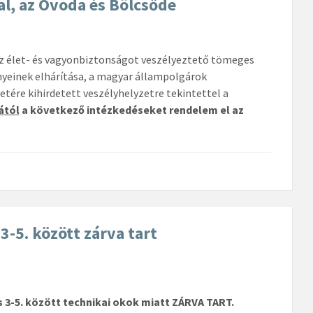
l, az Óvoda és Bölcsőde
l az élet- és vagyonbiztonságot veszélyeztető tömeges
einek elhárítása, a magyar állampolgárok
ére kihirdetett veszélyhelyzetre tekintettel a
ától
a következő intézkedéseket rendelem el az
-5. között zárva tart
s 3-5. között
technikai okok miatt ZÁRVA TART.