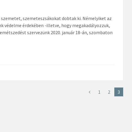
os szemetet, szemeteszsákokat dobtak ki. Némelyiket az
nk védelme érdekében -illetve, hogy megakadályozzuk,
szemétszedést szervezünk 2020. január 18-án, szombaton
1
2
3