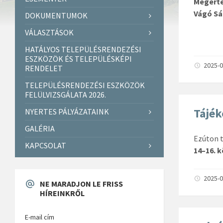
Megért
Vágó Sá
DOKUMENTUMOK
VÁLASZTÁSOK
HATÁLYOS TELEPÜLÉSRENDEZÉSI
ESZKÖZÖK ÉS TELEPÜLÉSKÉPI
2025-0
RENDELET
TELEPÜLÉSRENDEZÉSI ESZKÖZÖK
FELÜLVIZSGÁLATA 2026.
Tájék
NYERTES PÁLYÁZATAINK
GALÉRIA
Ezúton t
KAPCSOLAT
14–16. k
2025-0
NE MARADJON LE FRISS
HÍREINKRŐL
E-mail cím