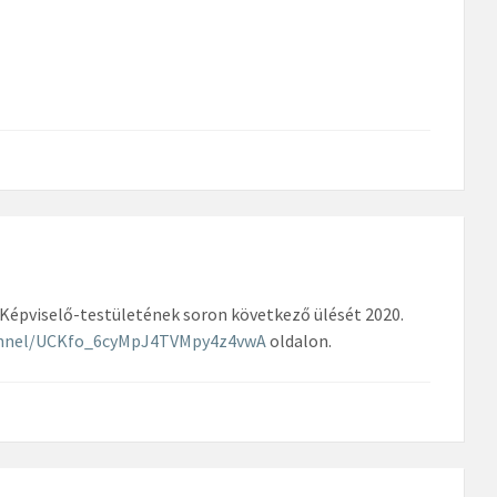
Képviselő-testületének soron következő ülését 2020.
annel/UCKfo_6cyMpJ4TVMpy4z4vwA
oldalon.