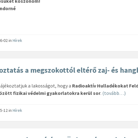
ésüket köszönöm!
ndorné
6-02
in
Hírek
oztatás a megszokottól eltérő zaj- és han
ájékoztatjuk a lakosságot, hogy a
Radioaktív Hulladékokat Feld
özött fizikai védelmi gyakorlatokra kerül sor
.
(tovább…)
5-12
in
Hírek