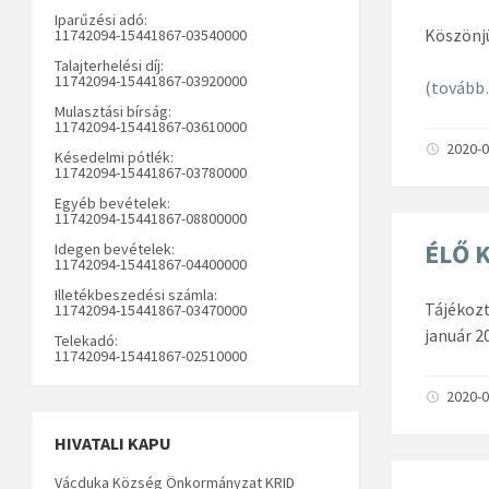
Iparűzési adó:
Köszönj
11742094-15441867-03540000
Talajterhelési díj:
11742094-15441867-03920000
(tovább
Mulasztási bírság:
11742094-15441867-03610000
2020-0
Késedelmi pótlék:
11742094-15441867-03780000
Egyéb bevételek:
11742094-15441867-08800000
ÉLŐ 
Idegen bevételek:
11742094-15441867-04400000
Illetékbeszedési számla:
Tájékozt
11742094-15441867-03470000
január 2
Telekadó:
11742094-15441867-02510000
2020-0
HIVATALI KAPU
Vácduka Község Önkormányzat KRID