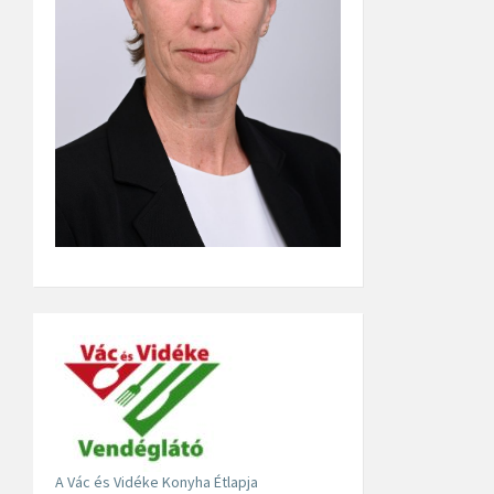
A Vác és Vidéke Konyha Étlapja