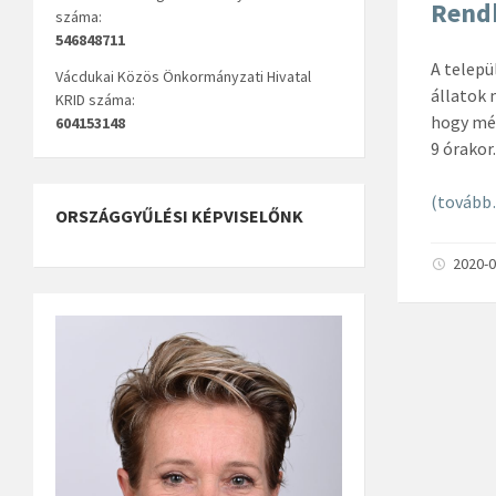
Rendk
száma:
546848711
A telepü
Vácdukai Közös Önkormányzati Hivatal
állatok 
KRID száma:
hogy még
604153148
9 órakor.
(tovább
ORSZÁGGYŰLÉSI KÉPVISELŐNK
2020-0