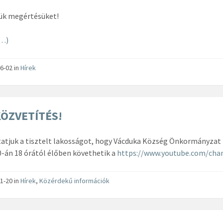
ük megértésüket!
…)
6-02
in
Hírek
KÖZVETÍTÉS!
atjuk a tisztelt lakosságot, hogy Vácduka Község Önkormányzat 
0-án 18 órától élőben követhetik a
https://www.youtube.com/ch
1-20
in
Hírek
,
Közérdekű információk