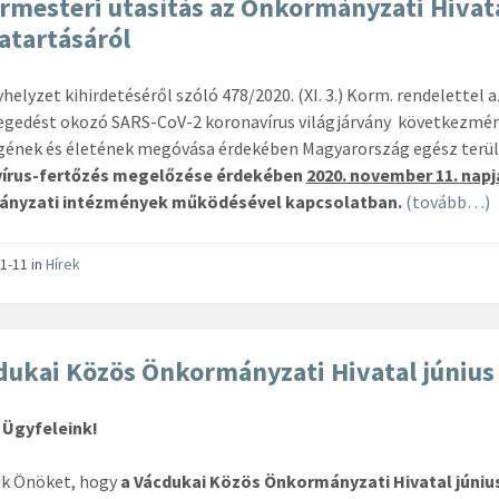
rmesteri utasítás az Önkormányzati Hivata
atartásáról
yhelyzet kihirdetéséről szóló 478/2020. (XI. 3.) Korm. rendelette
edést okozó SARS-CoV-2 koronavírus világjárvány következmény
ének és életének megóvása érdekében Magyarország egész terület
írus-fertőzés megelőzése érdekében
2020. november 11. napj
nyzati intézmények működésével kapcsolatban.
(tovább…)
1-11
in
Hírek
dukai Közös Önkormányzati Hivatal június 3
 Ügyfeleink!
ük Önöket, hogy
a Vácdukai Közös Önkormányzati Hivatal
júniu