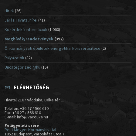
Hírek
(26)
Járási Hivatal hírei
(41)
Közérdekű információk
(1 060)
Meghívók/rendezvények
(392)
Önkormányzati épületek energetikai korszerűsítése
(2)
Pályázatok
(82)
Uncategorized @hu
(15)
ELÉRHETŐSÉG
Hivatal 2167 Vácduka, Béke tér 1.
Telefon: +36 27 / 566 610
Fax: +36 27 / 566 610
E-mail: info@vacduka.hu
Felügyeleti szerv
Pest Megyei Kormányhivatal
1052 Budapest, Városháza utca 7.