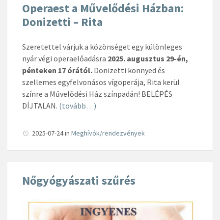
Operaest a Művelődési Házban:
Donizetti – Rita
Szeretettel várjuk a közönséget egy különleges
nyár végi operaelőadásra
2025. augusztus 29-én,
pénteken 17 órától.
Donizetti könnyed és
szellemes egyfelvonásos vígoperája, Rita kerül
színre a Művelődési Ház színpadán! BELÉPÉS
DÍJTALAN.
(tovább…)
2025-07-24
in
Meghívók/rendezvények
Nőgyógyászati szűrés