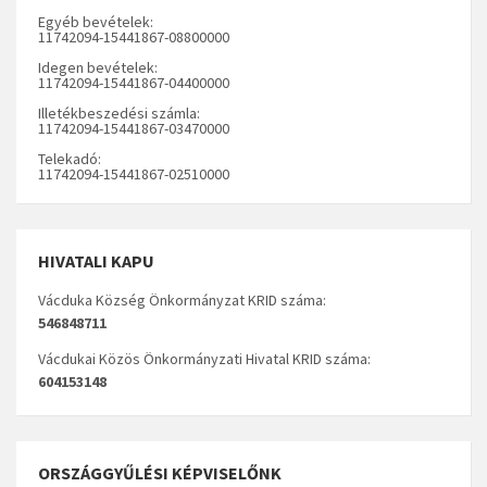
Egyéb bevételek:
11742094-15441867-08800000
Idegen bevételek:
11742094-15441867-04400000
Illetékbeszedési számla:
11742094-15441867-03470000
Telekadó:
11742094-15441867-02510000
HIVATALI KAPU
Vácduka Község Önkormányzat KRID száma:
546848711
Vácdukai Közös Önkormányzati Hivatal KRID száma:
604153148
ORSZÁGGYŰLÉSI KÉPVISELŐNK