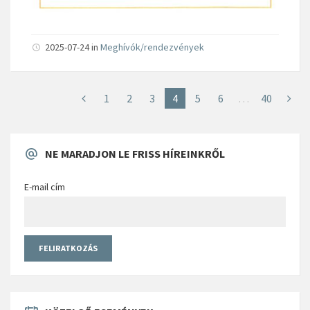
2025-07-24
in
Meghívók/rendezvények
1
2
3
4
5
6
…
40
NE MARADJON LE FRISS HÍREINKRŐL
E-mail cím