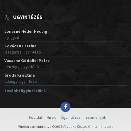
ÜGYINTÉZÉS
Jónásné Héder Hedvig
aljegyző
Kovács Krisztina
igazgatási ügyintéző
Vasasné Gödöllői Petra
pénzügyi ügyintéző
Broda Krisztina
adóügyi ügyintéző
további ügyintézőink
Főoldal
Hírek
Ügyintézés
Események
Minden Jog fenntartva © 2016
Vácduka Község Önkormányzata