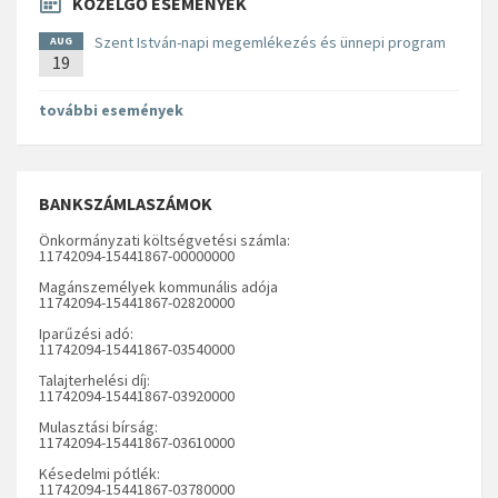
KÖZELGŐ ESEMÉNYEK
Szent István-napi megemlékezés és ünnepi program
AUG
19
további események
BANKSZÁMLASZÁMOK
Önkormányzati költségvetési számla:
11742094-15441867-00000000
Magánszemélyek kommunális adója
11742094-15441867-02820000
Iparűzési adó:
11742094-15441867-03540000
Talajterhelési díj:
11742094-15441867-03920000
Mulasztási bírság:
11742094-15441867-03610000
Késedelmi pótlék:
11742094-15441867-03780000