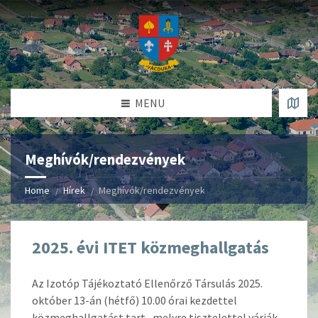
MENU
Meghívók/rendezvények
Home
Hírek
Meghívók/rendezvények
2025. évi ITET közmeghallgatás
Az Izotóp Tájékoztató Ellenőrző Társulás 2025.
október 13-án (hétfő) 10.00 órai kezdettel
közmeghallgatást tart, melyre tisztelettel várják