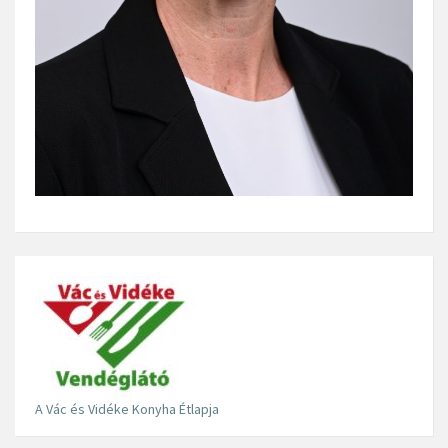
A Vác és Vidéke Konyha Étlapja