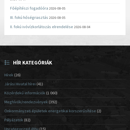
Főépítészi fogadóóra
2026-08-05
III. fokú hőségriasztás
2026-08-05
II. fokú ivóvízkorlátozás elrendelése
2026-08-04
HÍR KATEGÓRIÁK
Hírek
(26)
Járási Hivatal hírei
(41)
Közérdekű információk
(1 060)
Meghívók/rendezvények
(392)
Önkormányzati épületek energetikai korszerűsítése
(2)
Pályázatok
(82)
Uncategorized @hu
(15)