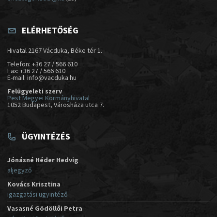
ELÉRHETŐSÉG
Hivatal 2167 Vácduka, Béke tér 1.
Telefon: +36 27 / 566 610
Fax: +36 27 / 566 610
E-mail: info@vacduka.hu
Felügyeleti szerv
Pest Megyei Kormányhivatal
1052 Budapest, Városháza utca 7.
ÜGYINTÉZÉS
Jónásné Héder Hedvig
aljegyző
Kovács Krisztina
igazgatási ügyintéző
Vasasné Gödöllői Petra