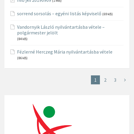
(1 MB)
sorrend sorsolás – egyéni listás képviselő
(69 kB)
Vandornyik László nyilvántartásba vétele –
polgármester jelölt
(84 kB)
Fézlerné Herczeg Mária nyilvántartásba vétele
(86 kB)
1
2
3