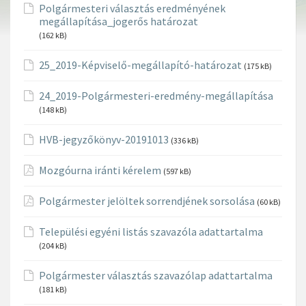
Polgármesteri választás eredményének
megállapítása_jogerős határozat
(162 kB)
25_2019-Képviselő-megállapító-határozat
(175 kB)
24_2019-Polgármesteri-eredmény-megállapítása
(148 kB)
HVB-jegyzőkönyv-20191013
(336 kB)
Mozgóurna iránti kérelem
(597 kB)
Polgármester jelöltek sorrendjének sorsolása
(60 kB)
Települési egyéni listás szavazóla adattartalma
(204 kB)
Polgármester választás szavazólap adattartalma
(181 kB)