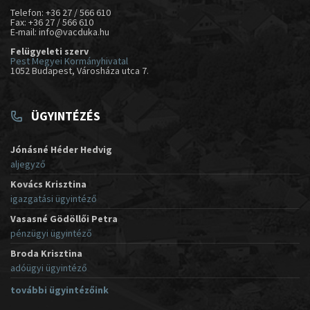
Telefon: +36 27 / 566 610
Fax: +36 27 / 566 610
E-mail: info@vacduka.hu
Felügyeleti szerv
Pest Megyei Kormányhivatal
1052 Budapest, Városháza utca 7.
ÜGYINTÉZÉS
Jónásné Héder Hedvig
aljegyző
Kovács Krisztina
igazgatási ügyintéző
Vasasné Gödöllői Petra
pénzügyi ügyintéző
Broda Krisztina
adóügyi ügyintéző
további ügyintézőink