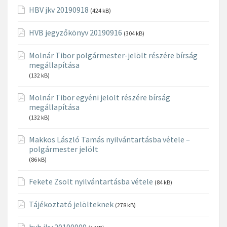
HBV jkv 20190918
(424 kB)
HVB jegyzőkönyv 20190916
(304 kB)
Molnár Tibor polgármester-jelölt részére bírság
megállapítása
(132 kB)
Molnár Tibor egyéni jelölt részére bírság
megállapítása
(132 kB)
Makkos László Tamás nyilvántartásba vétele –
polgármester jelölt
(86 kB)
Fekete Zsolt nyilvántartásba vétele
(84 kB)
Tájékoztató jelölteknek
(278 kB)
hvb jkv 20190909