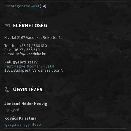
Uncategorized @hu
(14)
ELÉRHETŐSÉG
Hivatal 2167 Vácduka, Béke tér 1.
Telefon: +36 27 / 566 610
Fax: +36 27 / 566 610
E-mail: info@vacduka.hu
Felügyeleti szerv
Pest Megyei Kormányhivatal
1052 Budapest, Városháza utca 7.
ÜGYINTÉZÉS
Jónásné Héder Hedvig
aljegyző
Kovács Krisztina
igazgatási ügyintéző