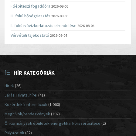
Főépítészi fogadóóra
2026-08-05
III. fokú hőségriasztás
2026-08-05
II. fokú ivóvízkorlátozás elrendelése
2026-08-04
Vérvételi tájékoztató
2026-08-04
HÍR KATEGÓRIÁK
Hírek
(26)
Járási Hivatal hírei
(41)
Közérdekű információk
(1 060)
Meghívók/rendezvények
(392)
Önkormányzati épületek energetikai korszerűsítése
(2)
Pályázatok
(82)