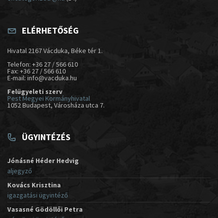
ELÉRHETŐSÉG
Hivatal 2167 Vácduka, Béke tér 1.
Telefon: +36 27 / 566 610
Fax: +36 27 / 566 610
E-mail: info@vacduka.hu
Felügyeleti szerv
Pest Megyei Kormányhivatal
1052 Budapest, Városháza utca 7.
ÜGYINTÉZÉS
Jónásné Héder Hedvig
aljegyző
Kovács Krisztina
igazgatási ügyintéző
Vasasné Gödöllői Petra