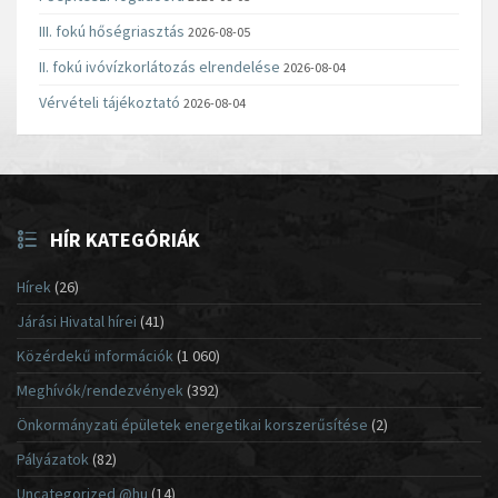
III. fokú hőségriasztás
2026-08-05
II. fokú ivóvízkorlátozás elrendelése
2026-08-04
Vérvételi tájékoztató
2026-08-04
HÍR KATEGÓRIÁK
Hírek
(26)
Járási Hivatal hírei
(41)
Közérdekű információk
(1 060)
Meghívók/rendezvények
(392)
Önkormányzati épületek energetikai korszerűsítése
(2)
Pályázatok
(82)
Uncategorized @hu
(14)