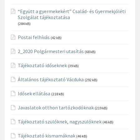
“Együtt a gyermekekért” Család- és Gyermekjóléti
Szolgálat tájékoztatása
(284 kB)
Postai felhívás
(42 kB)
2_2020 Polgármesteri utasítás
(68 kB)
Tájékoztató időseknek
(39 kB)
Általános tájékoztató Vácduka
(292 kB)
Idősek ellátása
(218 kB)
Javaslatok otthon tartózkodóknak
(219 kB)
Tájékoztató szülőknek, nagyszülőknek
(46 kB)
Tájékoztató kismamáknak
(46 kB)