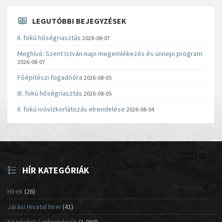
LEGUTÓBBI BEJEGYZÉSEK
II. fokú hőségriasztás
2026-08-07
Meghívó: Szent István-napi megemlékezés és ünnepi program
2026-08-07
Főépítészi fogadóóra
2026-08-05
III. fokú hőségriasztás
2026-08-05
II. fokú ivóvízkorlátozás elrendelése
2026-08-04
HÍR KATEGÓRIÁK
Hírek
(26)
Járási Hivatal hírei
(41)
Közérdekű információk
(1 060)