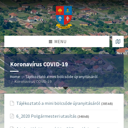
MENU
Koronavírus COVID-19
Home
Tájékoztató a mini bölcsőde újranyitásáról
Koronavírus COVID-19
Tájékoztató a mini bölcsőde újranyitásáról
(385 kB)
6_2020 Polgármesteri utasítás
(348 kB)