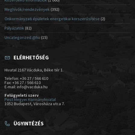
Meghívók/rendezvények
(392)
Önkormányzati épületek energetikai korszerűsítése
(2)
Pályázatok
(82)
Uncategorized @hu
(15)
ELÉRHETŐSÉG
Hivatal 2167 Vácduka, Béke tér 1.
Telefon: +36 27 / 566 610
Fax: +36 27 / 566 610
E-mail: info@vacduka.hu
Felügyeleti szerv
Pest Megyei Kormányhivatal
1052 Budapest, Városháza utca 7.
ÜGYINTÉZÉS