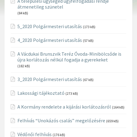
A települési ügysegéd ügyfélfogadási rendje
átmenetileg szünetel
(84 kB)
5_2020 Polgármesteri utasítás
(173 kB)
4_2020 Polgármesteri utasítás
(57 kB)
A Vácdukai Brunszvik Teréz Óvoda-Minibölcsőde is
újra korlátozás nélkül fogadja a gyerekeket
(182 kB)
3_2020 Polgármesteri utasítás
(67 kB)
Lakossági tájékoztató
(273 kB)
A Kormány rendelete a kijárási korlátozásról
(164 kB)
Felhívás “Unokázós csalás” megelőzésére
(659 kB)
Védőnői felhívás
(176 kB)