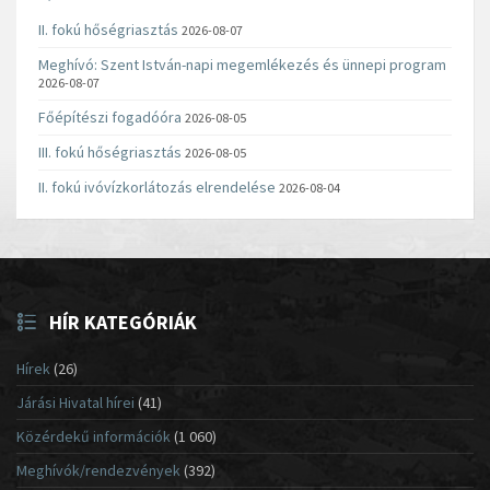
II. fokú hőségriasztás
2026-08-07
Meghívó: Szent István-napi megemlékezés és ünnepi program
2026-08-07
Főépítészi fogadóóra
2026-08-05
III. fokú hőségriasztás
2026-08-05
II. fokú ivóvízkorlátozás elrendelése
2026-08-04
HÍR KATEGÓRIÁK
Hírek
(26)
Járási Hivatal hírei
(41)
Közérdekű információk
(1 060)
Meghívók/rendezvények
(392)