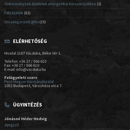
Önkormányzati épületek energetikai korszerűsítése
(2)
Pályázatok
(82)
Uncategorized @hu
(15)
ELÉRHETŐSÉG
Hivatal 2167 Vácduka, Béke tér 1.
Telefon: +36 27 / 566 610
Fax: +36 27 / 566 610
E-mail: info@vacduka.hu
Felügyeleti szerv
Pest Megyei Kormányhivatal
1052 Budapest, Városháza utca 7.
ÜGYINTÉZÉS
Jónásné Héder Hedvig
aljegyző