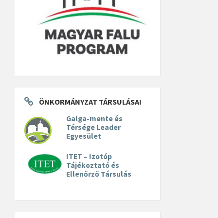
ÖNKORMÁNYZAT TÁRSULÁSAI
Galga-mente és
Térsége Leader
Egyesület
ITET – Izotóp
Tájékoztató és
Ellenőrző Társulás