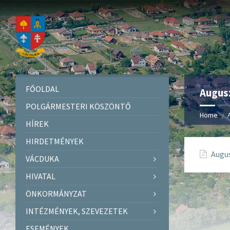
FŐOLDAL
Augusz
POLGÁRMESTERI KÖSZÖNTŐ
Home
HÍREK
HIRDETMÉNYEK
Augus
VÁCDUKA
HIVATAL
ÖNKORMÁNYZAT
INTÉZMÉNYEK, SZEVEZETEK
ESEMÉNYEK