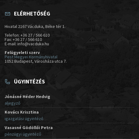
ELÉRHETŐSÉG
Hivatal 2167 Vácduka, Béke tér 1.
Telefon: +36 27 / 566 610
Fax: +36 27 / 566 610
E-mail: info@vacduka.hu
Felügyeleti szerv
Pest Megyei Kormányhivatal
1052 Budapest, Városháza utca 7.
ÜGYINTÉZÉS
Jónásné Héder Hedvig
aljegyző
Kovács Krisztina
igazgatási ügyintéző
Vasasné Gödöllői Petra
pénzügyi ügyintéző