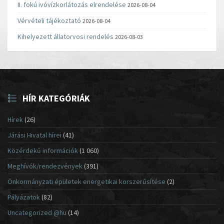
II. fokú ivóvízkorlátozás elrendelése
2026-08-04
Vérvételi tájékoztató
2026-08-04
Kihelyezett állatorvosi rendelés
2026-08-03
HÍR KATEGÓRIÁK
Hírek
(26)
Járási Hivatal hírei
(41)
Közérdekű információk
(1 060)
Meghívók/rendezvények
(391)
Önkormányzati épületek energetikai korszerűsítése
(2)
Pályázatok
(82)
Uncategorized @hu
(14)