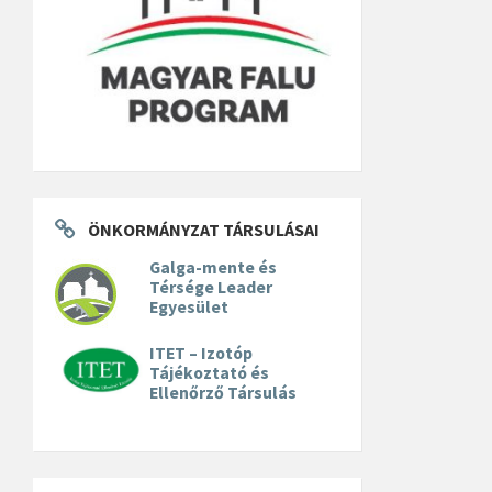
ÖNKORMÁNYZAT TÁRSULÁSAI
Galga-mente és
Térsége Leader
Egyesület
ITET – Izotóp
Tájékoztató és
Ellenőrző Társulás