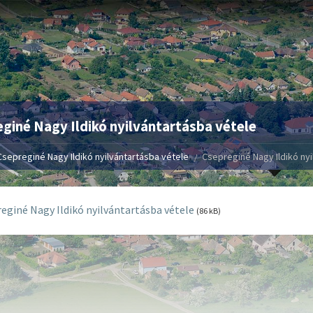
giné Nagy Ildikó nyilvántartásba vétele
Csepreginé Nagy Ildikó nyilvántartásba vétele
Csepreginé Nagy Ildikó nyi
eginé Nagy Ildikó nyilvántartásba vétele
(86 kB)