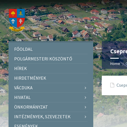
FŐOLDAL
Csepre
POLGÁRMESTERI KÖSZÖNTŐ
Home
HÍREK
HIRDETMÉNYEK
Csepr
VÁCDUKA
HIVATAL
ÖNKORMÁNYZAT
INTÉZMÉNYEK, SZEVEZETEK
ESEMÉNYEK