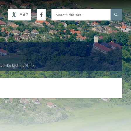
MAP
lvántartásba vétele