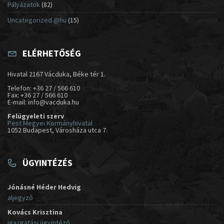
Pályázatok
(82)
Uncategorized @hu
(15)
ELÉRHETŐSÉG
Hivatal 2167 Vácduka, Béke tér 1.
Telefon: +36 27 / 566 610
Fax: +36 27 / 566 610
E-mail: info@vacduka.hu
Felügyeleti szerv
Pest Megyei Kormányhivatal
1052 Budapest, Városháza utca 7.
ÜGYINTÉZÉS
Jónásné Héder Hedvig
aljegyző
Kovács Krisztina
igazgatási ügyintéző