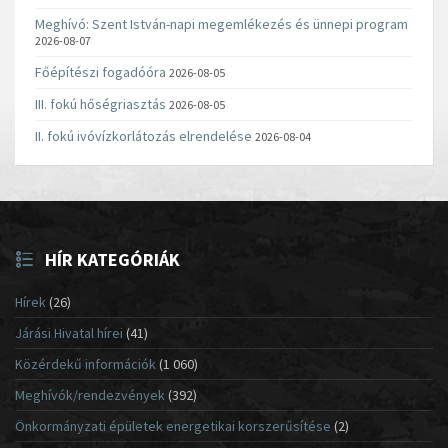
Meghívó: Szent István-napi megemlékezés és ünnepi program
2026-08-07
Főépítészi fogadóóra
2026-08-05
III. fokú hőségriasztás
2026-08-05
II. fokú ivóvízkorlátozás elrendelése
2026-08-04
HÍR KATEGÓRIÁK
Hírek
(26)
Járási Hivatal hírei
(41)
Közérdekű információk
(1 060)
Meghívók/rendezvények
(392)
Önkormányzati épületek energetikai korszerűsítése
(2)