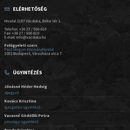
ELÉRHETŐSÉG
Hivatal 2167 Vácduka, Béke tér 1.
Telefon: +36 27 / 566 610
Fax: +36 27 / 566 610
E-mail: info@vacduka.hu
Felügyeleti szerv
Pest Megyei Kormányhivatal
1052 Budapest, Városháza utca 7.
ÜGYINTÉZÉS
Jónásné Héder Hedvig
aljegyző
Kovács Krisztina
igazgatási ügyintéző
Vasasné Gödöllői Petra
pénzügyi ügyintéző
Broda Krisztina