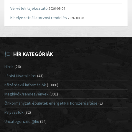
Vérvételi tájékoztató
2026-08-04
Kihelyezett állatorvosi rendelés
2026-08-03
HÍR KATEGÓRIÁK
Hírek
(26)
Járási Hivatal hírei
(41)
Közérdekű információk
(1 060)
Meghívók/rendezvények
(391)
Önkormányzati épületek energetikai korszerűsítése
(2)
Pályázatok
(82)
Uncategorized @hu
(14)