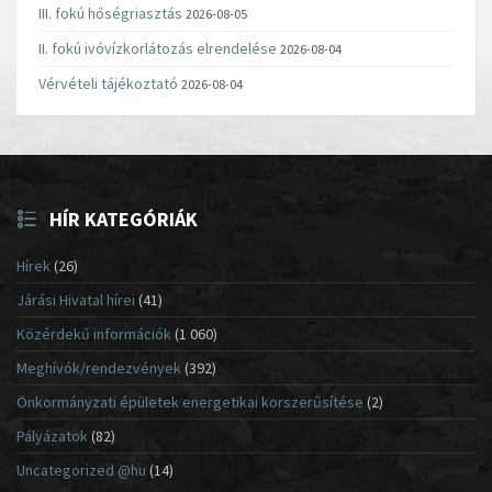
III. fokú hőségriasztás
2026-08-05
II. fokú ivóvízkorlátozás elrendelése
2026-08-04
Vérvételi tájékoztató
2026-08-04
HÍR KATEGÓRIÁK
Hírek
(26)
Járási Hivatal hírei
(41)
Közérdekű információk
(1 060)
Meghívók/rendezvények
(392)
Önkormányzati épületek energetikai korszerűsítése
(2)
Pályázatok
(82)
Uncategorized @hu
(14)