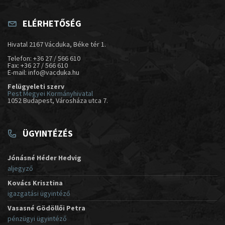
ELÉRHETŐSÉG
Hivatal 2167 Vácduka, Béke tér 1.
Telefon: +36 27 / 566 610
Fax: +36 27 / 566 610
E-mail: info@vacduka.hu
Felügyeleti szerv
Pest Megyei Kormányhivatal
1052 Budapest, Városháza utca 7.
ÜGYINTÉZÉS
Jónásné Héder Hedvig
aljegyző
Kovács Krisztina
igazgatási ügyintéző
Vasasné Gödöllői Petra
pénzügyi ügyintéző