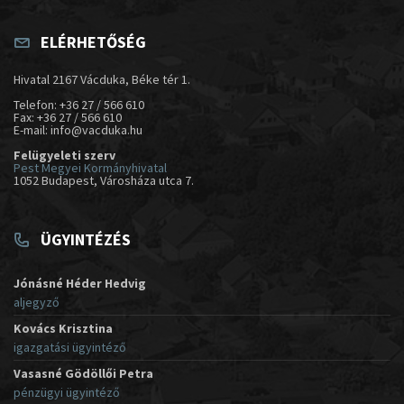
ELÉRHETŐSÉG
Hivatal 2167 Vácduka, Béke tér 1.
Telefon: +36 27 / 566 610
Fax: +36 27 / 566 610
E-mail: info@vacduka.hu
Felügyeleti szerv
Pest Megyei Kormányhivatal
1052 Budapest, Városháza utca 7.
ÜGYINTÉZÉS
Jónásné Héder Hedvig
aljegyző
Kovács Krisztina
igazgatási ügyintéző
Vasasné Gödöllői Petra
pénzügyi ügyintéző