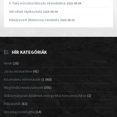
II. fokú ivóvízkorlátozás elrendelése
2026-08-04
Vérvételi tájékoztató
2026-08-04
Kihelyezett állatorvosi rendelés
2026-08-03
HÍR KATEGÓRIÁK
Hírek
(26)
Járási Hivatal hírei
(41)
Közérdekű információk
(1 060)
Meghívók/rendezvények
(391)
Önkormányzati épületek energetikai korszerűsítése
(2)
Pályázatok
(82)
Uncategorized @hu
(14)