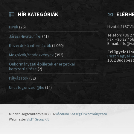
HÍR KATEGÓRIÁK
ELÉRH
Hivatal 2167 Vá
Hírek
(26)
Telefon: +36 27
Járási Hivatal hírei
(41)
Fax: +36 27 / 5
E-mail: info@v
Közérdekű információk
(1 060)
Felügyeleti s
Meghívók/rendezvények
(392)
Pest Megyei K
1052 Budapest,
Önkormányzati épületek energetikai
korszerűsítése
(2)
Pályázatok
(82)
Uncategorized @hu
(14)
Minden Jog fenntartva © 2016
Vácduka Község Önkormányzata
Webmester
VipIT Group Kft.