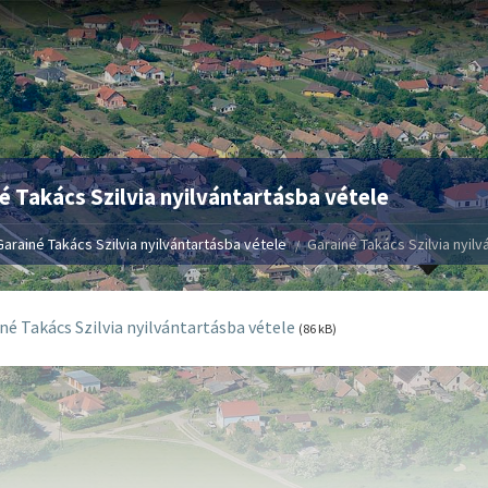
é Takács Szilvia nyilvántartásba vétele
Garainé Takács Szilvia nyilvántartásba vétele
Garainé Takács Szilvia nyil
né Takács Szilvia nyilvántartásba vétele
(86 kB)