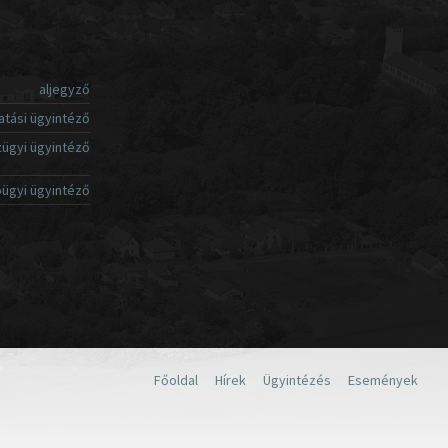
aljegyző
atási ügyintéző
ügyi ügyintéző
ügyi ügyintéző
Főoldal
Hírek
Ügyintézés
Események