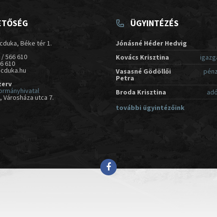
ETŐSÉG
ÜGYINTÉZÉS
cduka, Béke tér 1.
Jónásné Héder Hedvig
 / 566 610
Kovács Krisztina
igazg
66 610
acduka.hu
Vasasné Gödöllői
pénz
Petra
zerv
ormányhivatal
Broda Krisztina
adó
 Városháza utca 7.
további ügyintézőink