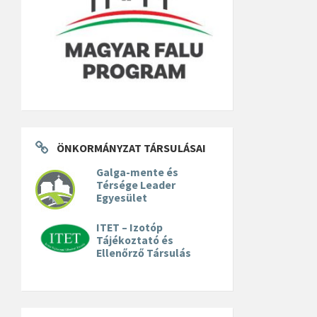
ÖNKORMÁNYZAT TÁRSULÁSAI
Galga-mente és
Térsége Leader
Egyesület
ITET – Izotóp
Tájékoztató és
Ellenőrző Társulás