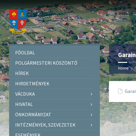
FŐOLDAL
Garain
POLGÁRMESTERI KÖSZÖNTŐ
Home
HÍREK
HIRDETMÉNYEK
Garai
VÁCDUKA
HIVATAL
ÖNKORMÁNYZAT
INTÉZMÉNYEK, SZEVEZETEK
ESEMÉNYEK