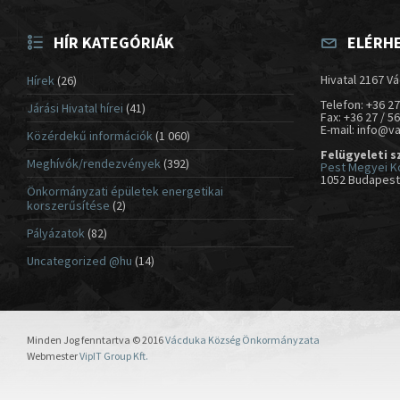
HÍR KATEGÓRIÁK
ELÉRH
Hivatal 2167 Vá
Hírek
(26)
Telefon: +36 27
Járási Hivatal hírei
(41)
Fax: +36 27 / 5
E-mail: info@v
Közérdekű információk
(1 060)
Felügyeleti s
Meghívók/rendezvények
(392)
Pest Megyei K
1052 Budapest,
Önkormányzati épületek energetikai
korszerűsítése
(2)
Pályázatok
(82)
Uncategorized @hu
(14)
Minden Jog fenntartva © 2016
Vácduka Község Önkormányzata
Webmester
VipIT Group Kft.