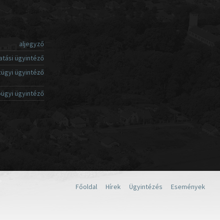
aljegyző
atási ügyintéző
ügyi ügyintéző
ügyi ügyintéző
Főoldal
Hírek
Ügyintézés
Események