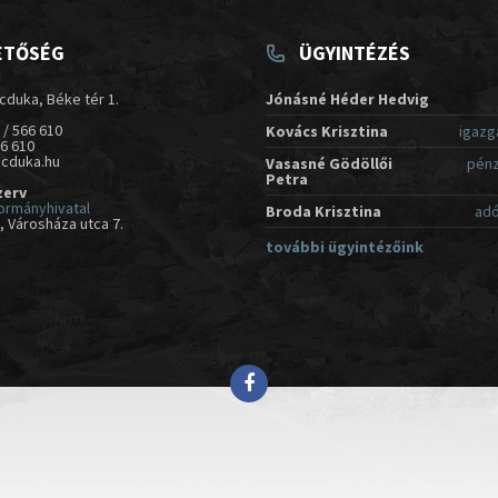
ETŐSÉG
ÜGYINTÉZÉS
cduka, Béke tér 1.
Jónásné Héder Hedvig
 / 566 610
Kovács Krisztina
igazg
66 610
acduka.hu
Vasasné Gödöllői
pénz
Petra
zerv
ormányhivatal
Broda Krisztina
adó
 Városháza utca 7.
további ügyintézőink