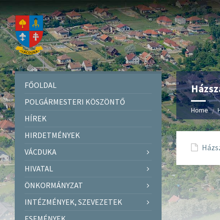
FŐOLDAL
Házsz
POLGÁRMESTERI KÖSZÖNTŐ
Home
HÍREK
HIRDETMÉNYEK
Házs
VÁCDUKA
HIVATAL
ÖNKORMÁNYZAT
INTÉZMÉNYEK, SZEVEZETEK
ESEMÉNYEK