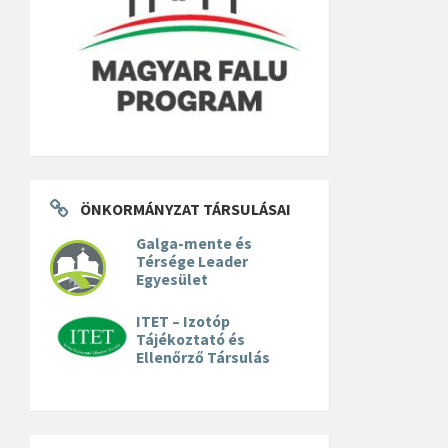
ÖNKORMÁNYZAT TÁRSULÁSAI
Galga-mente és
Térsége Leader
Egyesület
ITET – Izotóp
Tájékoztató és
Ellenőrző Társulás