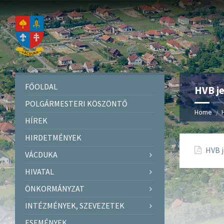
FŐOLDAL
HVB j
POLGÁRMESTERI KÖSZÖNTŐ
Home
HÍREK
HIRDETMÉNYEK
HVB 
VÁCDUKA
HIVATAL
ÖNKORMÁNYZAT
INTÉZMÉNYEK, SZEVEZETEK
ESEMÉNYEK