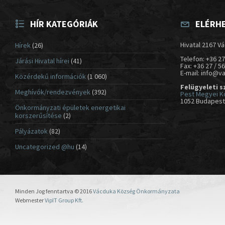
HÍR KATEGÓRIÁK
ELÉRH
Hivatal 2167 Vá
Hírek
(26)
Telefon: +36 27
Járási Hivatal hírei
(41)
Fax: +36 27 / 5
E-mail: info@v
Közérdekű információk
(1 060)
Felügyeleti s
Meghívók/rendezvények
(392)
Pest Megyei K
1052 Budapest,
Önkormányzati épületek energetikai
korszerűsítése
(2)
Pályázatok
(82)
Uncategorized @hu
(14)
Minden Jog fenntartva © 2016
Vácduka Község Önkormányzata
Webmester
VipIT Group Kft.