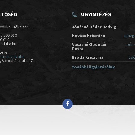
ETŐSÉG
ÜGYINTÉZÉS
cduka, Béke tér 1.
Jónásné Héder Hedvig
 / 566 610
Kovács Krisztina
igazg
66 610
acduka.hu
Vasasné Gödöllői
pénz
Petra
zerv
ormányhivatal
Broda Krisztina
adó
 Városháza utca 7.
további ügyintézőink