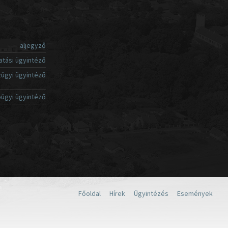
aljegyző
atási ügyintéző
ügyi ügyintéző
ügyi ügyintéző
Főoldal
Hírek
Ügyintézés
Események