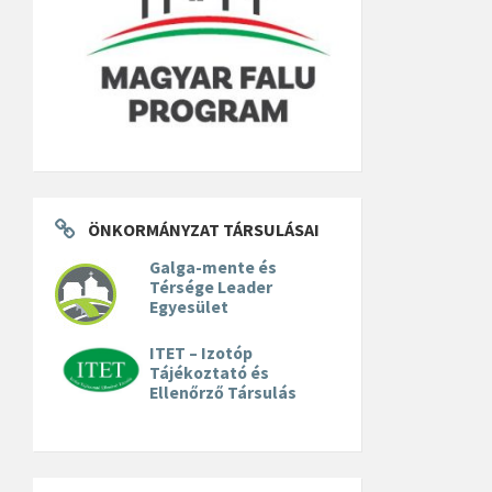
ÖNKORMÁNYZAT TÁRSULÁSAI
Galga-mente és
Térsége Leader
Egyesület
ITET – Izotóp
Tájékoztató és
Ellenőrző Társulás