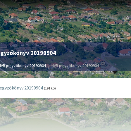
egyzőkönyv 20190904
HVB jegyzőkönyv 20190904
HVB jegyzőkönyv 20190904
jegyzőkönyv 20190904
(191 kB)