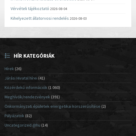
Vérvételi tájékoztató
2026-08-04
Kihelyezett állatorvosi rendelés
2026-08-03
HÍR KATEGÓRIÁK
Hírek
(26)
Járási Hivatal hírei
(41)
Közérdekű információk
(1 060)
Meghívók/rendezvények
(391)
Önkormányzati épületek energetikai korszerűsítése
(2)
Pályázatok
(82)
Uncategorized @hu
(14)