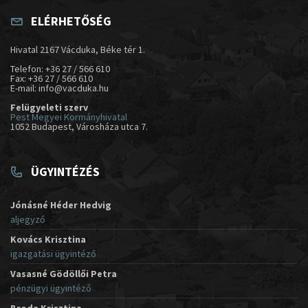
ELÉRHETŐSÉG
Hivatal 2167 Vácduka, Béke tér 1.
Telefon: +36 27 / 566 610
Fax: +36 27 / 566 610
E-mail: info@vacduka.hu
Felügyeleti szerv
Pest Megyei Kormányhivatal
1052 Budapest, Városháza utca 7.
ÜGYINTÉZÉS
Jónásné Héder Hedvig
aljegyző
Kovács Krisztina
igazgatási ügyintéző
Vasasné Gödöllői Petra
pénzügyi ügyintéző
Broda Krisztina