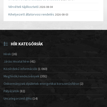
Vérvételi tájékoztató
2026-08-04
Kihelyezett állatorvosi rendelés
2026-08-03
HÍR KATEGÓRIÁK
Hírek
(26)
Járási Hivatal hírei
(41)
Közérdekű információk
(1 060)
Meghívók/rendezvények
(391)
Önkormányzati épületek energetikai korszerűsítése
(2)
Pályázatok
(82)
Uncategorized @hu
(14)