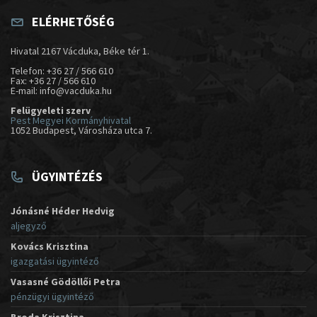
ELÉRHETŐSÉG
Hivatal 2167 Vácduka, Béke tér 1.
Telefon: +36 27 / 566 610
Fax: +36 27 / 566 610
E-mail: info@vacduka.hu
Felügyeleti szerv
Pest Megyei Kormányhivatal
1052 Budapest, Városháza utca 7.
ÜGYINTÉZÉS
Jónásné Héder Hedvig
aljegyző
Kovács Krisztina
igazgatási ügyintéző
Vasasné Gödöllői Petra
pénzügyi ügyintéző
Broda Krisztina