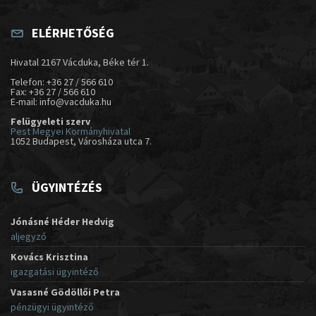
ELÉRHETŐSÉG
Hivatal 2167 Vácduka, Béke tér 1.
Telefon: +36 27 / 566 610
Fax: +36 27 / 566 610
E-mail: info@vacduka.hu
Felügyeleti szerv
Pest Megyei Kormányhivatal
1052 Budapest, Városháza utca 7.
ÜGYINTÉZÉS
Jónásné Héder Hedvig
aljegyző
Kovács Krisztina
igazgatási ügyintéző
Vasasné Gödöllői Petra
pénzügyi ügyintéző