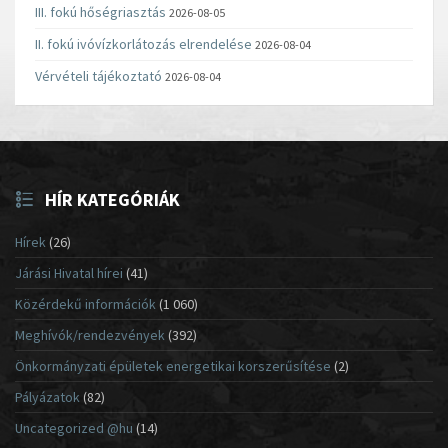
III. fokú hőségriasztás
2026-08-05
II. fokú ivóvízkorlátozás elrendelése
2026-08-04
Vérvételi tájékoztató
2026-08-04
HÍR KATEGÓRIÁK
Hírek
(26)
Járási Hivatal hírei
(41)
Közérdekű információk
(1 060)
Meghívók/rendezvények
(392)
Önkormányzati épületek energetikai korszerűsítése
(2)
Pályázatok
(82)
Uncategorized @hu
(14)