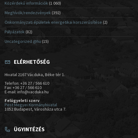
Közérdekű információk
(1 060)
Meghívók/rendezvények
(392)
Önkormányzati épületek energetikai korszerűsítése
(2)
Pályázatok
(82)
Uncategorized @hu
(15)
ELÉRHETŐSÉG
Hivatal 2167 Vácduka, Béke tér 1.
Telefon: +36 27 / 566 610
Fax: +36 27 / 566 610
E-mail: info@vacduka.hu
Felügyeleti szerv
Pest Megyei Kormányhivatal
1052 Budapest, Városháza utca 7.
ÜGYINTÉZÉS