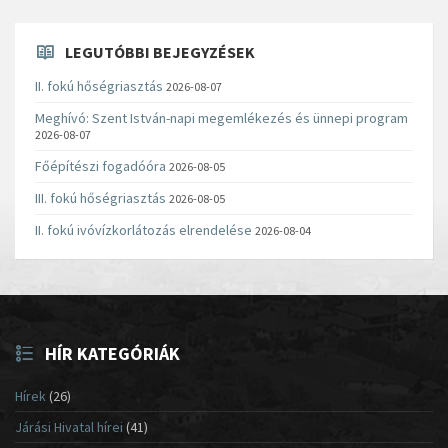
LEGUTÓBBI BEJEGYZÉSEK
II. fokú hőségriasztás
2026-08-07
Meghívó: Szent István-napi megemlékezés és ünnepi program
2026-08-07
Főépítészi fogadóóra
2026-08-05
III. fokú hőségriasztás
2026-08-05
II. fokú ivóvízkorlátozás elrendelése
2026-08-04
HÍR KATEGÓRIÁK
Hírek
(26)
Járási Hivatal hírei
(41)