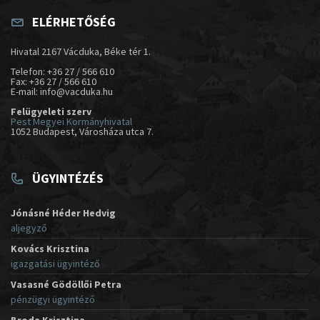
ELÉRHETŐSÉG
Hivatal 2167 Vácduka, Béke tér 1.
Telefon: +36 27 / 566 610
Fax: +36 27 / 566 610
E-mail: info@vacduka.hu
Felügyeleti szerv
Pest Megyei Kormányhivatal
1052 Budapest, Városháza utca 7.
ÜGYINTÉZÉS
Jónásné Héder Hedvig
aljegyző
Kovács Krisztina
igazgatási ügyintéző
Vasasné Gödöllői Petra
pénzügyi ügyintéző
Broda Krisztina