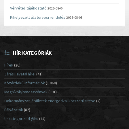
Vérvételi tájékoztató
2026-08-04
Kihelyezett állatorvosi rendelés
2026-08-03
HÍR KATEGÓRIÁK
Hírek
(26)
Járási Hivatal hírei
(41)
Közérdekű információk
(1 060)
Meghívók/rendezvények
(391)
Önkormányzati épületek energetikai korszerűsítése
(2)
Pályázatok
(82)
Uncategorized @hu
(14)