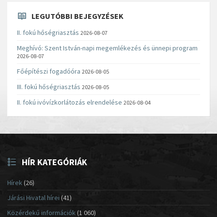
LEGUTÓBBI BEJEGYZÉSEK
II. fokú hőségriasztás
2026-08-07
Meghívó: Szent István-napi megemlékezés és ünnepi program
2026-08-07
Főépítészi fogadóóra
2026-08-05
III. fokú hőségriasztás
2026-08-05
II. fokú ivóvízkorlátozás elrendelése
2026-08-04
HÍR KATEGÓRIÁK
Hírek
(26)
Járási Hivatal hírei
(41)
Közérdekű információk
(1 060)