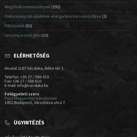
Meghívók/rendezvények
(392)
Önkormányzati épületek energetikai korszerűsítése
(2)
Pályázatok
(82)
Uncategorized @hu
(15)
ELÉRHETŐSÉG
Hivatal 2167 Vácduka, Béke tér 1.
Telefon: +36 27 / 566 610
Fax: +36 27 / 566 610
E-mail: info@vacduka.hu
Felügyeleti szerv
Pest Megyei Kormányhivatal
1052 Budapest, Városháza utca 7.
ÜGYINTÉZÉS