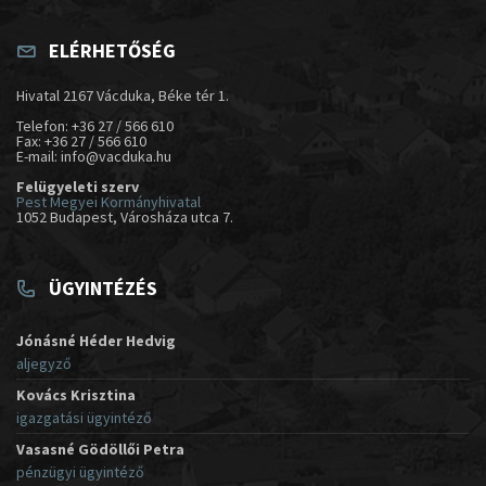
ELÉRHETŐSÉG
Hivatal 2167 Vácduka, Béke tér 1.
Telefon: +36 27 / 566 610
Fax: +36 27 / 566 610
E-mail: info@vacduka.hu
Felügyeleti szerv
Pest Megyei Kormányhivatal
1052 Budapest, Városháza utca 7.
ÜGYINTÉZÉS
Jónásné Héder Hedvig
aljegyző
Kovács Krisztina
igazgatási ügyintéző
Vasasné Gödöllői Petra
pénzügyi ügyintéző