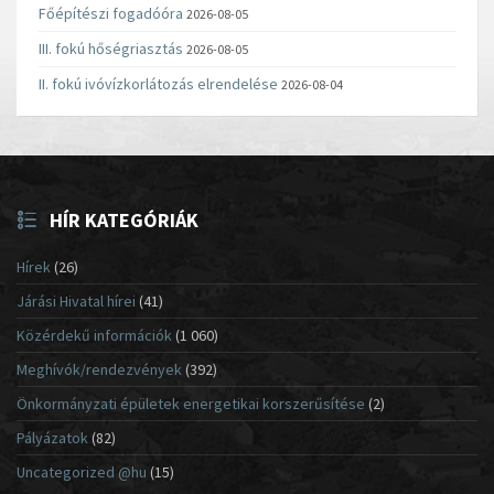
Főépítészi fogadóóra
2026-08-05
III. fokú hőségriasztás
2026-08-05
II. fokú ivóvízkorlátozás elrendelése
2026-08-04
HÍR KATEGÓRIÁK
Hírek
(26)
Járási Hivatal hírei
(41)
Közérdekű információk
(1 060)
Meghívók/rendezvények
(392)
Önkormányzati épületek energetikai korszerűsítése
(2)
Pályázatok
(82)
Uncategorized @hu
(15)