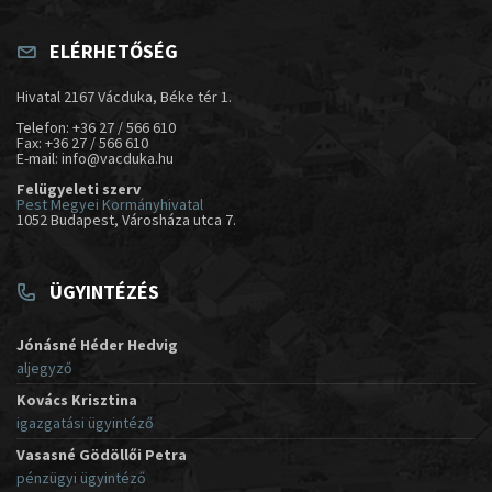
ELÉRHETŐSÉG
Hivatal 2167 Vácduka, Béke tér 1.
Telefon: +36 27 / 566 610
Fax: +36 27 / 566 610
E-mail: info@vacduka.hu
Felügyeleti szerv
Pest Megyei Kormányhivatal
1052 Budapest, Városháza utca 7.
ÜGYINTÉZÉS
Jónásné Héder Hedvig
aljegyző
Kovács Krisztina
igazgatási ügyintéző
Vasasné Gödöllői Petra
pénzügyi ügyintéző