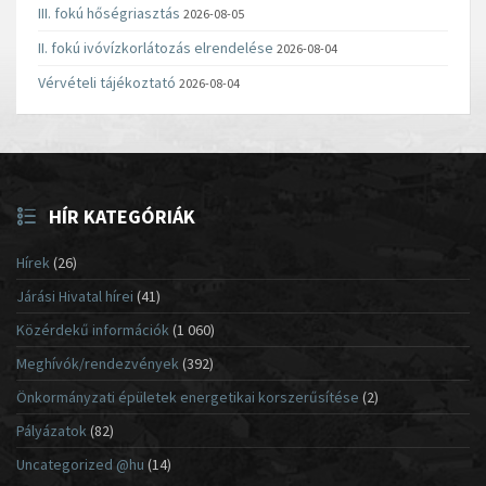
III. fokú hőségriasztás
2026-08-05
II. fokú ivóvízkorlátozás elrendelése
2026-08-04
Vérvételi tájékoztató
2026-08-04
HÍR KATEGÓRIÁK
Hírek
(26)
Járási Hivatal hírei
(41)
Közérdekű információk
(1 060)
Meghívók/rendezvények
(392)
Önkormányzati épületek energetikai korszerűsítése
(2)
Pályázatok
(82)
Uncategorized @hu
(14)