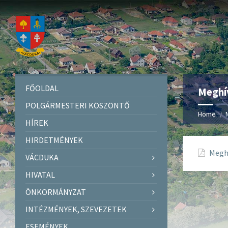
FŐOLDAL
Meghív
POLGÁRMESTERI KÖSZÖNTŐ
Home
HÍREK
HIRDETMÉNYEK
Meghí
VÁCDUKA
HIVATAL
ÖNKORMÁNYZAT
INTÉZMÉNYEK, SZEVEZETEK
ESEMÉNYEK