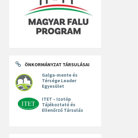
ÖNKORMÁNYZAT TÁRSULÁSAI
Galga-mente és
Térsége Leader
Egyesület
ITET – Izotóp
Tájékoztató és
Ellenőrző Társulás