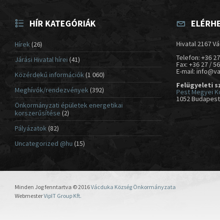
HÍR KATEGÓRIÁK
ELÉRH
Hivatal 2167 Vá
Hírek
(26)
Telefon: +36 27
Járási Hivatal hírei
(41)
Fax: +36 27 / 5
E-mail: info@v
Közérdekű információk
(1 060)
Felügyeleti s
Meghívók/rendezvények
(392)
Pest Megyei K
1052 Budapest,
Önkormányzati épületek energetikai
korszerűsítése
(2)
Pályázatok
(82)
Uncategorized @hu
(15)
Minden Jog fenntartva © 2016
Vácduka Község Önkormányzata
Webmester
VipIT Group Kft.