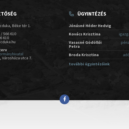
ETŐSÉG
ÜGYINTÉZÉS
cduka, Béke tér 1.
Jónásné Héder Hedvig
 / 566 610
Kovács Krisztina
igazg
66 610
acduka.hu
Vasasné Gödöllői
pénz
Petra
zerv
ormányhivatal
Broda Krisztina
adó
 Városháza utca 7.
további ügyintézőink