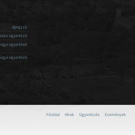
aljegyző
atási ügyintéző
ügyi ügyintéző
ügyi ügyintéző
Főoldal
Hírek
Ügyintézés
Események