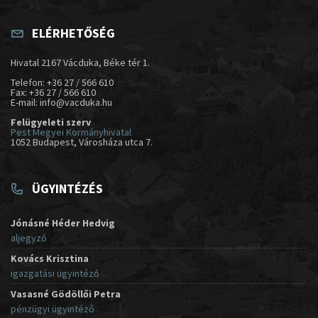
ELÉRHETŐSÉG
Hivatal 2167 Vácduka, Béke tér 1.
Telefon: +36 27 / 566 610
Fax: +36 27 / 566 610
E-mail: info@vacduka.hu
Felügyeleti szerv
Pest Megyei Kormányhivatal
1052 Budapest, Városháza utca 7.
ÜGYINTÉZÉS
Jónásné Héder Hedvig
aljegyző
Kovács Krisztina
igazgatási ügyintéző
Vasasné Gödöllői Petra
pénzügyi ügyintéző