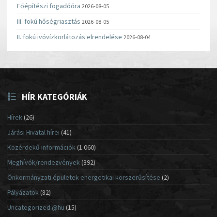
Főépítészi fogadóóra
2026-08-05
III. fokú hőségriasztás
2026-08-05
II. fokú ivóvízkorlátozás elrendelése
2026-08-04
HÍR KATEGÓRIÁK
Hírek
(26)
Járási Hivatal hírei
(41)
Közérdekű információk
(1 060)
Meghívók/rendezvények
(392)
Önkormányzati épületek energetikai korszerűsítése
(2)
Pályázatok
(82)
Uncategorized @hu
(15)