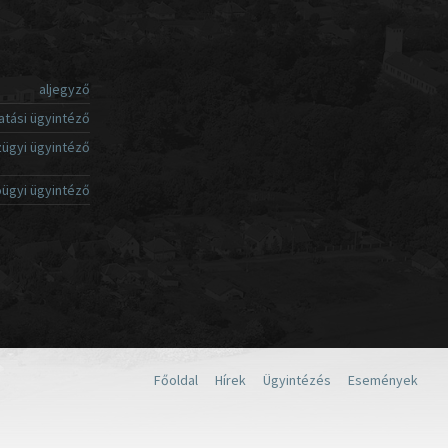
aljegyző
atási ügyintéző
ügyi ügyintéző
ügyi ügyintéző
Főoldal
Hírek
Ügyintézés
Események