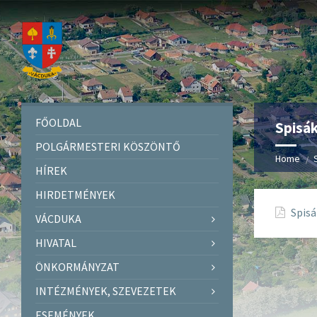
FŐOLDAL
Spisák
POLGÁRMESTERI KÖSZÖNTŐ
Home
HÍREK
HIRDETMÉNYEK
Spisá
VÁCDUKA
HIVATAL
ÖNKORMÁNYZAT
INTÉZMÉNYEK, SZEVEZETEK
ESEMÉNYEK