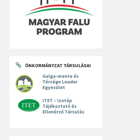
ÖNKORMÁNYZAT TÁRSULÁSAI
Galga-mente és
Térsége Leader
Egyesület
ITET – Izotóp
Tájékoztató és
Ellenőrző Társulás