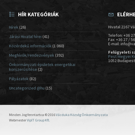
HÍR KATEGÓRIÁK
ELÉRH
Hivatal 2167 Vá
Hírek
(26)
Telefon: +36 27
Járási Hivatal hírei
(41)
Fax: +36 27 / 5
E-mail: info@v
Közérdekű információk
(1 060)
Felügyeleti s
Meghívók/rendezvények
(392)
Pest Megyei K
1052 Budapest,
Önkormányzati épületek energetikai
korszerűsítése
(2)
Pályázatok
(82)
Uncategorized @hu
(15)
Minden Jog fenntartva © 2016
Vácduka Község Önkormányzata
Webmester
VipIT Group Kft.