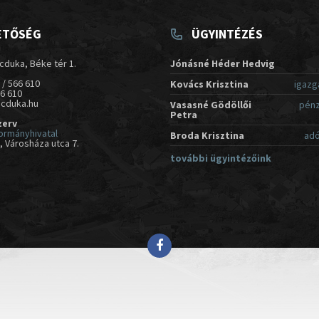
ETŐSÉG
ÜGYINTÉZÉS
cduka, Béke tér 1.
Jónásné Héder Hedvig
 / 566 610
Kovács Krisztina
igazg
66 610
acduka.hu
Vasasné Gödöllői
pénz
Petra
zerv
ormányhivatal
Broda Krisztina
adó
 Városháza utca 7.
további ügyintézőink