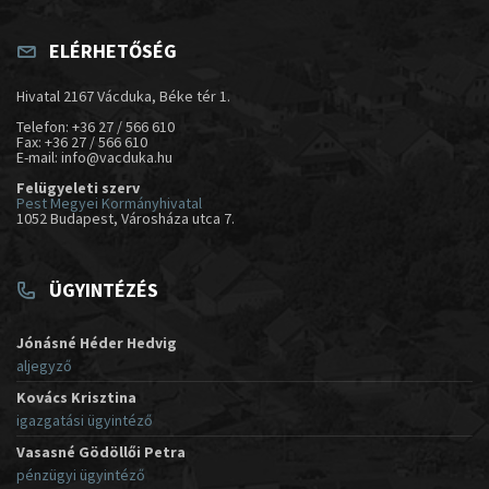
ELÉRHETŐSÉG
Hivatal 2167 Vácduka, Béke tér 1.
Telefon: +36 27 / 566 610
Fax: +36 27 / 566 610
E-mail: info@vacduka.hu
Felügyeleti szerv
Pest Megyei Kormányhivatal
1052 Budapest, Városháza utca 7.
ÜGYINTÉZÉS
Jónásné Héder Hedvig
aljegyző
Kovács Krisztina
igazgatási ügyintéző
Vasasné Gödöllői Petra
pénzügyi ügyintéző