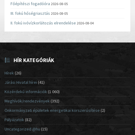
Főépítészi fogadóóra
2026-08-05
III. fokú hőségriasztás
2026-08-05
II. fokú ivóvízkorlátozás elrendelése
2026-08-04
HÍR KATEGÓRIÁK
Hírek
(26)
Járási Hivatal hírei
(41)
Közérdekű információk
(1 060)
Meghívók/rendezvények
(392)
Önkormányzati épületek energetikai korszerűsítése
(2)
Pályázatok
(82)
Uncategorized @hu
(15)