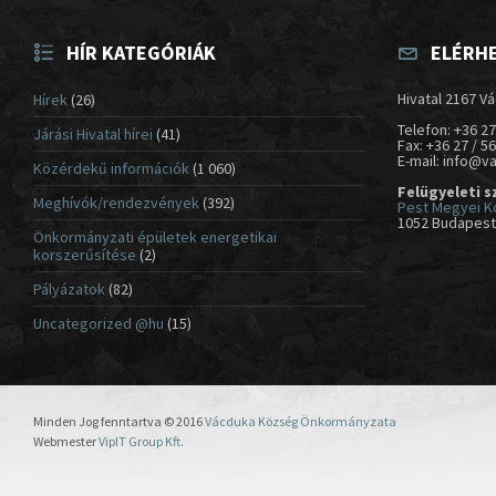
HÍR KATEGÓRIÁK
ELÉRH
Hivatal 2167 Vá
Hírek
(26)
Telefon: +36 27
Járási Hivatal hírei
(41)
Fax: +36 27 / 5
E-mail: info@v
Közérdekű információk
(1 060)
Felügyeleti s
Meghívók/rendezvények
(392)
Pest Megyei K
1052 Budapest,
Önkormányzati épületek energetikai
korszerűsítése
(2)
Pályázatok
(82)
Uncategorized @hu
(15)
Minden Jog fenntartva © 2016
Vácduka Község Önkormányzata
Webmester
VipIT Group Kft.