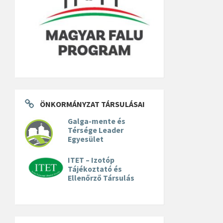
ÖNKORMÁNYZAT TÁRSULÁSAI
Galga-mente és
Térsége Leader
Egyesület
ITET – Izotóp
Tájékoztató és
Ellenőrző Társulás