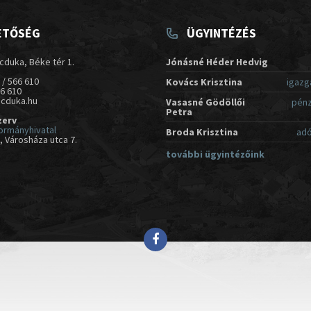
ETŐSÉG
ÜGYINTÉZÉS
cduka, Béke tér 1.
Jónásné Héder Hedvig
 / 566 610
Kovács Krisztina
igazg
66 610
acduka.hu
Vasasné Gödöllői
pénz
Petra
zerv
ormányhivatal
Broda Krisztina
adó
 Városháza utca 7.
további ügyintézőink