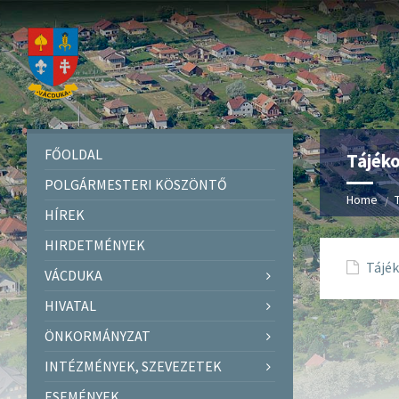
FŐOLDAL
Tájéko
POLGÁRMESTERI KÖSZÖNTŐ
Home
HÍREK
HIRDETMÉNYEK
Tájék
VÁCDUKA
HIVATAL
ÖNKORMÁNYZAT
INTÉZMÉNYEK, SZEVEZETEK
ESEMÉNYEK