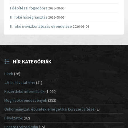
Főépítészi fogadóóra
2026-08-05
III. fokú hőségriasztás
2026-08-05
II. fokú ivóvízkorlátozás elrendelése
2026-08-04
HÍR KATEGÓRIÁK
Hírek
(26)
Járási Hivatal hírei
(41)
Közérdekű információk
(1 060)
Meghívók/rendezvények
(392)
Önkormányzati épületek energetikai korszerűsítése
(2)
Pályázatok
(82)
Uncategorized @hu
(15)