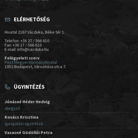
ELÉRHETŐSÉG
Hivatal 2167 Vácduka, Béke tér 1.
Telefon: +36 27 / 566 610
Fax: +36 27 / 566 610
E-mail: info@vacduka.hu
Felügyeleti szerv
Pest Megyei Kormányhivatal
1052 Budapest, Városháza utca 7.
ÜGYINTÉZÉS
Jónásné Héder Hedvig
aljegyző
Kovács Krisztina
igazgatási ügyintéző
Vasasné Gödöllői Petra