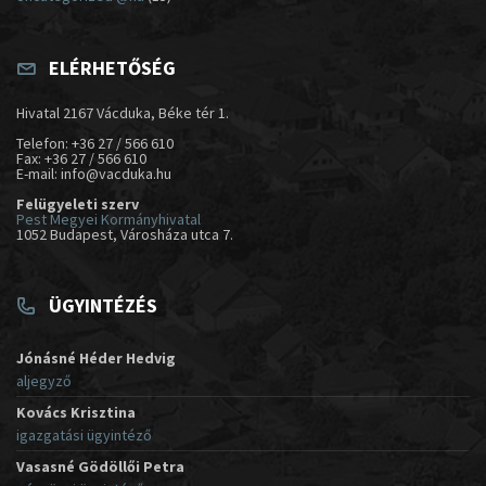
ELÉRHETŐSÉG
Hivatal 2167 Vácduka, Béke tér 1.
Telefon: +36 27 / 566 610
Fax: +36 27 / 566 610
E-mail: info@vacduka.hu
Felügyeleti szerv
Pest Megyei Kormányhivatal
1052 Budapest, Városháza utca 7.
ÜGYINTÉZÉS
Jónásné Héder Hedvig
aljegyző
Kovács Krisztina
igazgatási ügyintéző
Vasasné Gödöllői Petra