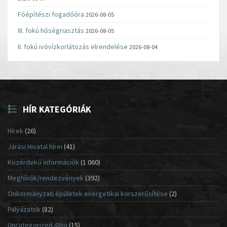
Főépítészi fogadóóra
2026-08-05
III. fokú hőségriasztás
2026-08-05
II. fokú ivóvízkorlátozás elrendelése
2026-08-04
HÍR KATEGÓRIÁK
Hírek
(26)
Járási Hivatal hírei
(41)
Közérdekű információk
(1 060)
Meghívók/rendezvények
(392)
Önkormányzati épületek energetikai korszerűsítése
(2)
Pályázatok
(82)
Uncategorized @hu
(15)