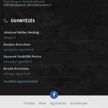
Pest Megyei Kormányhivatal
1052 Budapest, Városháza utca 7.
ÜGYINTÉZÉS
Jónásné Héder Hedvig
aljegyző
Kovács Krisztina
igazgatási ügyintéző
Vasasné Gödöllői Petra
pénzügyi ügyintéző
Broda Krisztina
adóügyi ügyintéző
további ügyintézőink
Főoldal
Hírek
Ügyintézés
Események