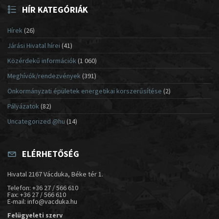
HÍR KATEGÓRIÁK
Hírek
(26)
Járási Hivatal hírei
(41)
Közérdekű információk
(1 060)
Meghívók/rendezvények
(391)
Önkormányzati épületek energetikai korszerűsítése
(2)
Pályázatok
(82)
Uncategorized @hu
(14)
ELÉRHETŐSÉG
Hivatal 2167 Vácduka, Béke tér 1.
Telefon: +36 27 / 566 610
Fax: +36 27 / 566 610
E-mail: info@vacduka.hu
Felügyeleti szerv