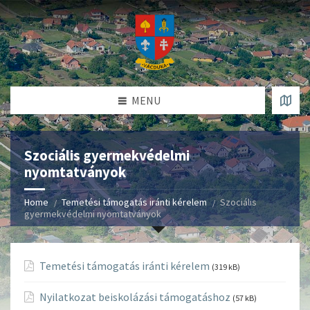
MENU
Szociális gyermekvédelmi
nyomtatványok
Home
Temetési támogatás iránti kérelem
Szociális
gyermekvédelmi nyomtatványok
Temetési támogatás iránti kérelem
(319 kB)
Nyilatkozat beiskolázási támogatáshoz
(57 kB)