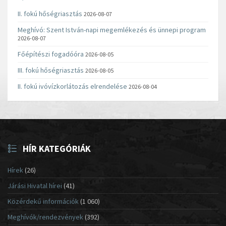
II. fokú hőségriasztás
2026-08-07
Meghívó: Szent István-napi megemlékezés és ünnepi program
2026-08-07
Főépítészi fogadóóra
2026-08-05
III. fokú hőségriasztás
2026-08-05
II. fokú ivóvízkorlátozás elrendelése
2026-08-04
HÍR KATEGÓRIÁK
Hírek
(26)
Járási Hivatal hírei
(41)
Közérdekű információk
(1 060)
Meghívók/rendezvények
(392)