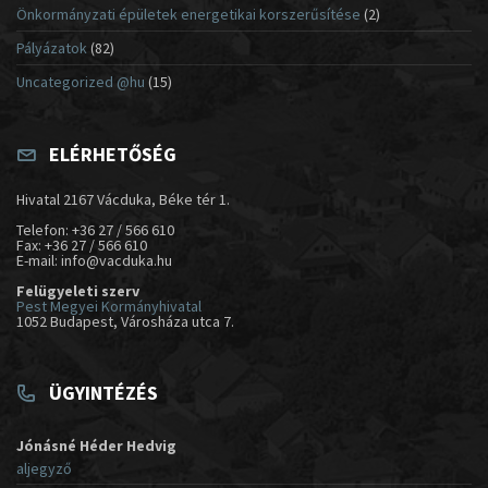
Önkormányzati épületek energetikai korszerűsítése
(2)
Pályázatok
(82)
Uncategorized @hu
(15)
ELÉRHETŐSÉG
Hivatal 2167 Vácduka, Béke tér 1.
Telefon: +36 27 / 566 610
Fax: +36 27 / 566 610
E-mail: info@vacduka.hu
Felügyeleti szerv
Pest Megyei Kormányhivatal
1052 Budapest, Városháza utca 7.
ÜGYINTÉZÉS
Jónásné Héder Hedvig
aljegyző