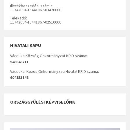
Illetékbeszedési számla:
11742094-15441867-03470000
Telekadó:
11742094-15441867-02510000
HIVATALI KAPU
Vácduka Község Önkormányzat KRID száma:
546848711
Vácdukai Közös Önkormányzati Hivatal KRID száma:
604153148
ORSZÁGGYŰLÉSI KÉPVISELŐNK