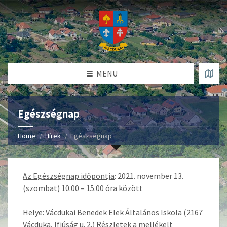
MENU
Egészségnap
Home
Hírek
Egészségnap
Az Egészségnap időpontja
: 2021. november 13.
(szombat) 10.00 – 15.00 óra között
Helye
: Vácdukai Benedek Elek Általános Iskola (2167
Vácduka, Ifjúság u. 2.) Részletek a mellékelt