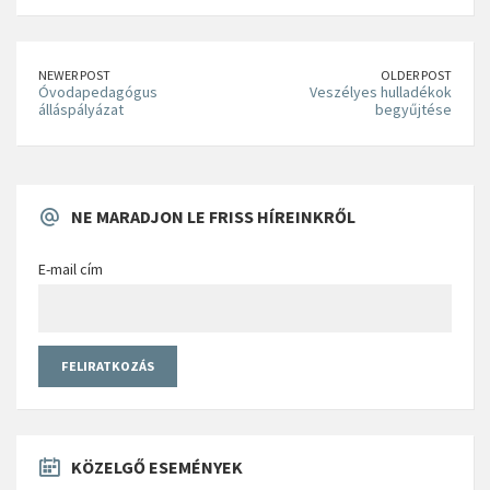
NEWER POST
OLDER POST
Óvodapedagógus
Veszélyes hulladékok
álláspályázat
begyűjtése
NE MARADJON LE FRISS HÍREINKRŐL
E-mail cím
KÖZELGŐ ESEMÉNYEK