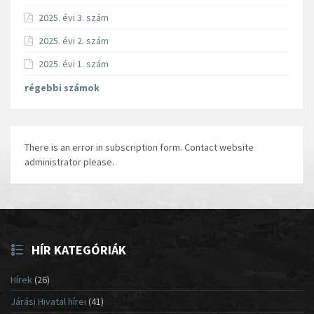
2025. évi 3. szám
2025. évi 2. szám
2025. évi 1. szám
régebbi számok
There is an error in subscription form. Contact website
administrator please.
HÍR KATEGÓRIÁK
Hírek
(26)
Járási Hivatal hírei
(41)