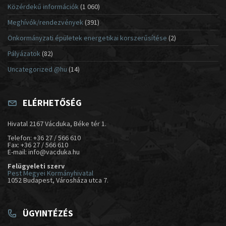
Közérdekű információk
(1 060)
Meghívók/rendezvények
(391)
Önkormányzati épületek energetikai korszerűsítése
(2)
Pályázatok
(82)
Uncategorized @hu
(14)
ELÉRHETŐSÉG
Hivatal 2167 Vácduka, Béke tér 1.
Telefon: +36 27 / 566 610
Fax: +36 27 / 566 610
E-mail: info@vacduka.hu
Felügyeleti szerv
Pest Megyei Kormányhivatal
1052 Budapest, Városháza utca 7.
ÜGYINTÉZÉS