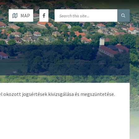
MAP
 okozott jogsértések kivizsgálása és megszüntetése.