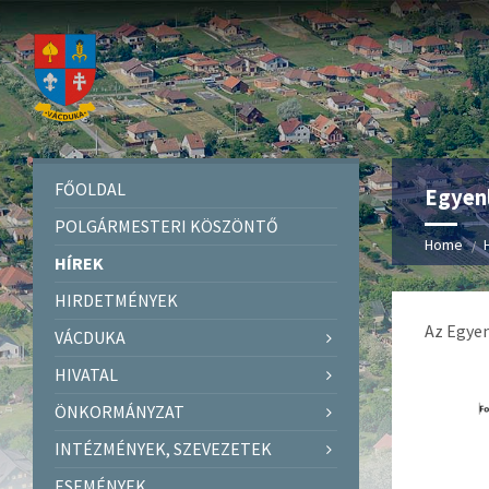
FŐOLDAL
Egyen
POLGÁRMESTERI KÖSZÖNTŐ
Home
HÍREK
HIRDETMÉNYEK
Az Egyen
VÁCDUKA
HIVATAL
ÖNKORMÁNYZAT
INTÉZMÉNYEK, SZEVEZETEK
ESEMÉNYEK