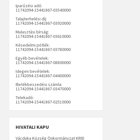
Iparűzési adó:
11742094-15441867-03540000
Talajterhelési díj:
11742094-15441867-03920000
Mulasztási bírság:
11742094-15441867-03610000
Késedelmi pótlék:
11742094-15441867-03780000
Egyéb bevételek:
11742094-15441867-08800000
Idegen bevételek:
11742094-15441867-04400000
Illetékbeszedési számla:
11742094-15441867-03470000
Telekadó:
11742094-15441867-02510000
HIVATALI KAPU
Vácduka Község Önkormányzat KRID