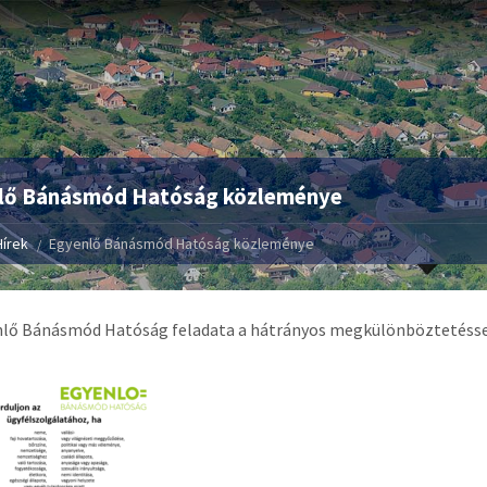
lő Bánásmód Hatóság közleménye
Hírek
Egyenlő Bánásmód Hatóság közleménye
lő Bánásmód Hatóság feladata a hátrányos megkülönböztetéssel