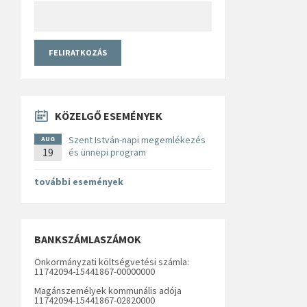
KÖZELGŐ ESEMÉNYEK
Szent István-napi megemlékezés
AUG
19
és ünnepi program
további események
BANKSZÁMLASZÁMOK
Önkormányzati költségvetési számla:
11742094-15441867-00000000
Magánszemélyek kommunális adója
11742094-15441867-02820000