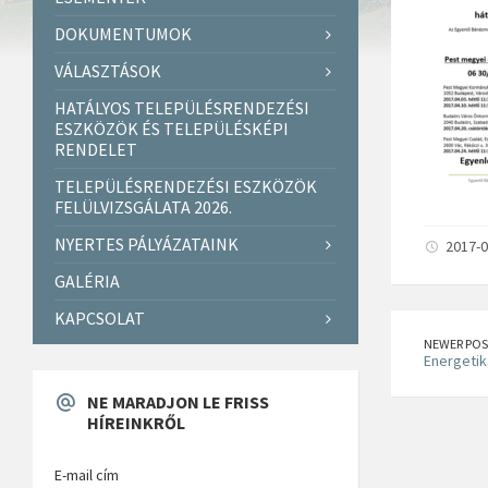
DOKUMENTUMOK
VÁLASZTÁSOK
HATÁLYOS TELEPÜLÉSRENDEZÉSI
ESZKÖZÖK ÉS TELEPÜLÉSKÉPI
RENDELET
TELEPÜLÉSRENDEZÉSI ESZKÖZÖK
FELÜLVIZSGÁLATA 2026.
NYERTES PÁLYÁZATAINK
2017-0
GALÉRIA
KAPCSOLAT
NEWER POS
Energetik
NE MARADJON LE FRISS
HÍREINKRŐL
E-mail cím