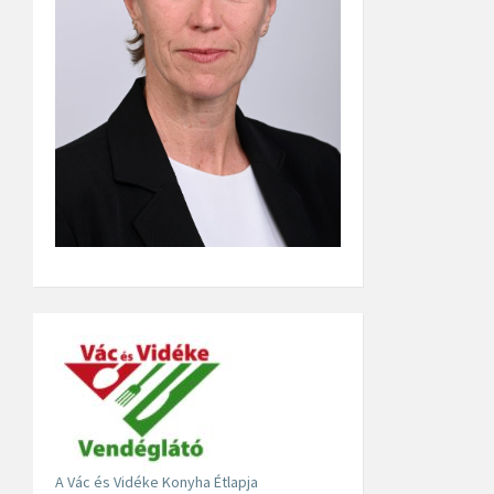
A Vác és Vidéke Konyha Étlapja